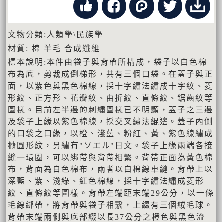
文物分類:人類學\民族學
材質: 棉 羊毛 合成纖維
標本說明:本件由袋子與背帶所構成，袋子以白色棉
布為底，剪裁成倒梯形，共有三個口袋。在蓋子與正
面，以紫色與黑色棉線，採十字繡法繡成十字紋、菱
形紋、正方形、花瓣紋、曲折紋、直條紋、鋸齒紋等
圖樣。目前左半邊的刺繡圖樣已不明顯，蓋子之三邊
及袋子上緣以紫色棉線，採交叉繡法緄邊。蓋子內側
的口袋之口緣，以橙、淺藍、粉紅、黃、紫色線繡成
橢圓形紋，另繡有"ソエル"日文。袋子上緣兩端各接
縫一環圈，可以綁帶與背帶相繫。背帶正面為黃色棉
布，背面為白色棉布，兩者以白棉線車縫。背帶上以
深藍、紫、淺綠、紅色棉線，採十字繡法繡成菱形
紋、直條紋等圖樣。背帶左端距末端29公分，以一條
毛線綁帶，將背帶與袋子相繫，上綴有三個絨毛球。
背帶末端兩側與底部綴以長37公分之橙色與黑色流