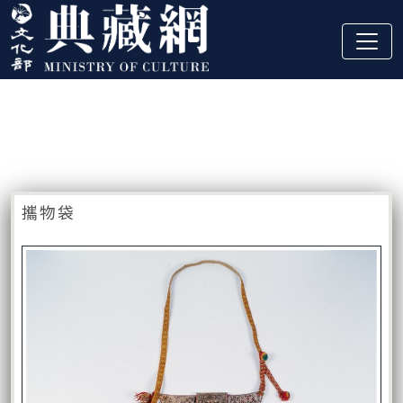
跳到主要內容
:::
藏品資訊
:::
攜物袋