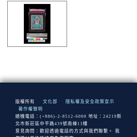
:::
版權所有
文化部
隱私權及安全政策宣示
著作權聲明
總機電話：(+886)-2-8512-6000 地址：24219新
北市新莊區中平路439號南棟13樓
意見詢問：歡迎透過電話的方式與我們聯繫。 我