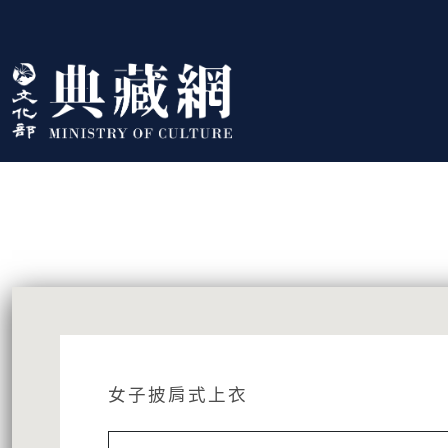
跳到主要內容
:::
藏品資訊
:::
女子披肩式上衣