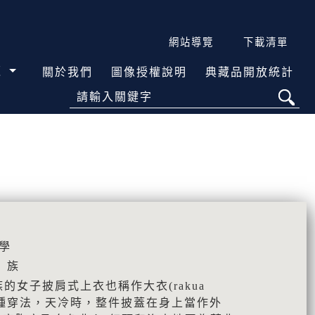
網站導覽
下載清單
覽
關於我們
圖像授權說明
典藏品開放統計
請輸入關鍵字
學
）族
族的女子披肩式上衣也稱作大衣(rakua
有兩種穿法，天冷時，整件披蓋在身上當作外