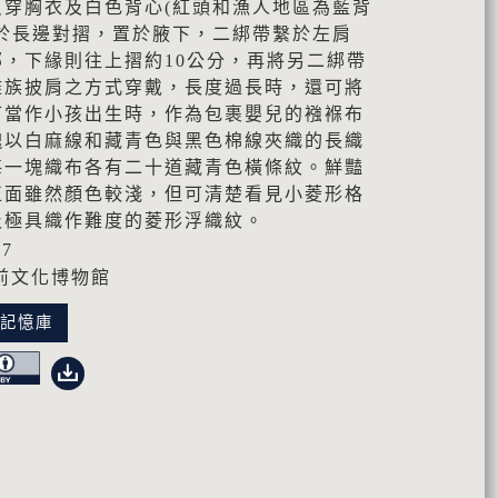
只穿胸衣及白色背心(紅頭和漁人地區為藍背
係於長邊對摺，置於腋下，二綁帶繫於左肩
，下緣則往上摺約10公分，再將另二綁帶
雅族披肩之方式穿戴，長度過長時，還可將
可當作小孩出生時，作為包裹嬰兒的襁褓布
塊以白麻線和藏青色與黑色棉線夾織的長織
每一塊織布各有二十道藏青色橫條紋。鮮豔
正面雖然顏色較淺，但可清楚看見小菱形格
及極具織作難度的菱形浮織紋。
27
前文化博物館
化記憶庫