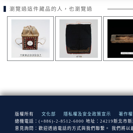
瀏覽過這件藏品的人，也瀏覽過
:::
版權所有
文化部
隱私權及安全政策宣示
著作權
總機電話：(+886)-2-8512-6000 地址：24219新北
意見詢問：歡迎透過電話的方式與我們聯繫。 我們將以