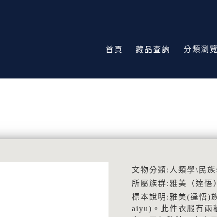
分類瀏
首頁
藏品查詢
文物分類:人類學\民族
所屬族群:雅美（達悟
標本說明:雅美(達悟)
aiyu)。此件衣服