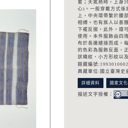
套；天氣熱時，上身
心)。一般穿戴方式
上，中央環帶繫於腰部
相縛。也有族人以泰
下襬反摺，此外，還
使用。本件服飾由四
布於長邊縫接而成，
的色彩為服飾反面，
狀織紋、小方形紋以
館藏編號:199301000
典藏單位:國立臺灣史
詳細資料
國家文
描述文字授權：