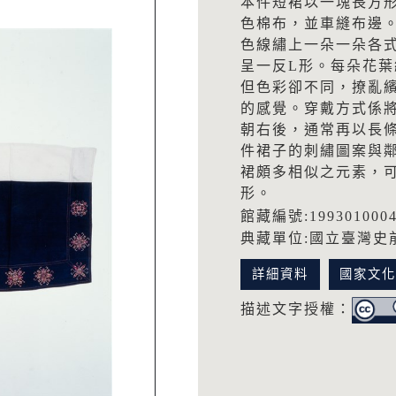
本件短裙以一塊長方
色棉布，並車縫布邊
色線繡上一朵一朵各
呈一反L形。每朵花
但色彩卻不同，撩亂
的感覺。穿戴方式係
朝右後，通常再以長
件裙子的刺繡圖案與
裙頗多相似之元素，
形。
館藏編號:199301000
典藏單位:國立臺灣史
詳細資料
國家文
描述文字授權：