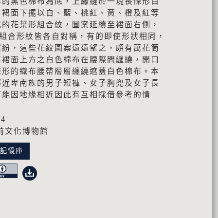
形的黑色棉布為底，上緣縫於一塊長條形白
。裙面下擺以白、藍、桃紅、黃、橙及紅等
式的花葉形組合紋，圖案延續至裙面右側，
葉組合形紋皆各自對稱，有的即使形狀相同，
繽紛，這些花紋圖案遠遠望之，頗有萬花筒
將裙面上方之白色棉布在腰際間纏繞，開口
條形的織布腰帶層層纏繞遮蓋白色棉布。本
鄰近卑南族的男子短褲、女子胸兜及女子長
可能因地緣相近因此有互相採借參考的情
44
前文化博物館
化記憶庫