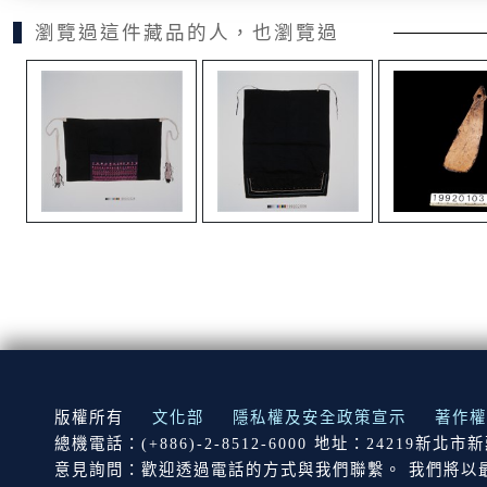
瀏覽過這件藏品的人，也瀏覽過
:::
版權所有
文化部
隱私權及安全政策宣示
著作權
總機電話：(+886)-2-8512-6000 地址：24219新北
意見詢問：歡迎透過電話的方式與我們聯繫。 我們將以