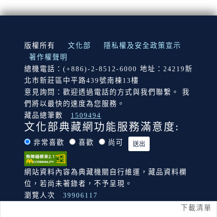
:::
版權所有
文化部
隱私權及安全政策宣示
著作權聲明
總機電話：(+886)-2-8512-6000 地址：24219新
北市新莊區中平路439號南棟13樓
意見詢問：歡迎透過電話的方式與我們聯繫。 我
們將以最快的速度為您服務。
藏品總筆數
1509494
文化部典藏網功能服務滿意度:
非常喜歡
喜歡
尚可
網站資料內容為典藏機關自行維運，藏品資料欄
位，若尚未著錄者，不予呈現。
瀏覽人次
39906117
下載清單