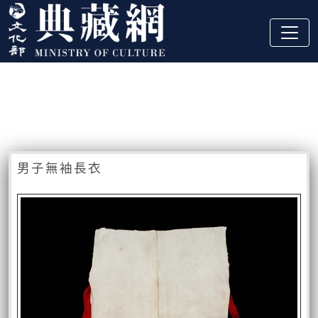
跳到主要內容
:::
藏品資訊
:::
男子無袖長衣