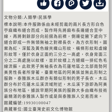
文物分類:人類學\民族學
標本說明:本件服飾係由未經剪裁的兩片長方形白色
苧麻織布縫合而成，製作時先將麻布長邊縫合至中
線，再將剩餘部分向前摺為前襟，側邊從腋下處向下
縫合即成一件無領無袖之對襟長衣，為方衣形制。圖
案為紅、深藍及黃色線夾織山形紋、橫條形紋和虛線
形紋等。僅於衣身正面約三分之一高處，衣身背面三
分之二高處施以紋樣，並於紋樣上方縫綴一排紅色毛
線流蘇。此款男子無袖長衣為花蓮地區之北部南勢阿
美男性長者所穿著，臺東地區的阿美族並無此形制之
服飾。泰雅族木瓜群亦有類似形制的男子長衣，木瓜
群分布於花蓮木瓜溪流域附近，木瓜溪下游即為阿美
族分布地區。據說早期阿美族的服飾大多由織布技術
最精湛的泰雅族人製作或是與泰雅族人交易而來。
館藏編號:19930100047
典藏單位:國立臺灣史前文化博物館