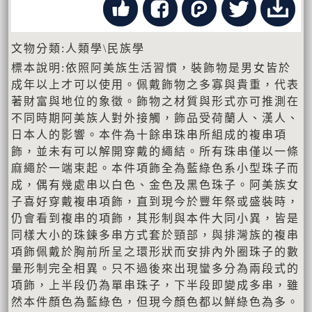
文物分類:人類學\民族學
標本說明:依照阿美族生活習慣，裝飾物是男女皆於
成年以上才可以使用。佩戴飾物之多寡與貴重，代表
著財富與地位的象徵。飾物之材質與形式亦可推測在
不同時期阿美族人對外接觸，飾品受荷蘭人、漢人、
日本人的影響。本件為十餘串珠串所組成的複串項
飾，並未有可以解開穿戴的繩結。所有珠串僅以一條
麻繩於一端束起。本件項飾全為藍綠色系小型珠子而
成，偶有幾處串以白色、金色及黑色珠子。阿美族女
子喜好穿戴複串項飾，直到現今於豐年祭或盛裝時，
仍會看到複串的項飾，其形制與本件大同小異，皆是
同樣大小的珠鍊多串方式套於頸部，與排灣族的複串
項飾佩戴於胸前所呈之環形狀而安排內外圈珠子的數
量形制完全相異。只不過後來出現蠻多分為兩段式的
項飾，上半段仍為單串珠子，下半段即變成多串，雖
然本件顏色為藍綠色，但現今顏色都以鮮綠色為多。