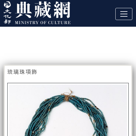
跳到主要內容
:::
藏品資訊
:::
琉璃珠項飾