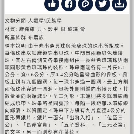
文物分類:人類學\民族學
材質: 麻纖維 貝、殼甲 銀 玻璃 骨
所屬族群:布農族
標本說明:由十條串穿貝珠與琉璃珠的珠串所組成。
每條珠串以細麻繩穿串貝珠，中間串兩顆綠色琉璃
珠，其左右兩側又各串接兩組由一長藍色琉璃珠與兩
顆圓形黃色琉璃珠的裝飾。珠串兩端各有一片長6.1
公分、寬0.6公分、厚0.4公分略呈彎曲形的骨板，骨
板上鑽有九個圓洞，每一珠串穿過一圓洞，最上方則
兩條珠串穿過一圓洞。貝板外側則縱向串接貝珠，其
數量並向兩端減少，呈三角形，末端則將多餘麻線編
結成綁帶。珠串略呈圓弧形，每隔一段距離以麻線縱
向綁繫，以資固定。珠串下方綴有九片直徑4公分的
圓形薄銀片，銀片一面有「出將入相」、「位至三
公」、「長命富貴」、「五子登科」、「三元及第」
的文字，另一面則刻有花葉紋。