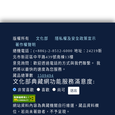
:::
版權所有
文化部
隱私權及安全政策宣示
著作權聲明
總機電話：(+886)-2-8512-6000 地址：24219新
北市新莊區中平路439號南棟13樓
意見詢問：歡迎透過電話的方式與我們聯繫。 我
們將以最快的速度為您服務。
藏品總筆數
1509494
文化部典藏網功能服務滿意度:
非常喜歡
喜歡
尚可
網站資料內容為典藏機關自行維運，藏品資料欄
位，若尚未著錄者，不予呈現。