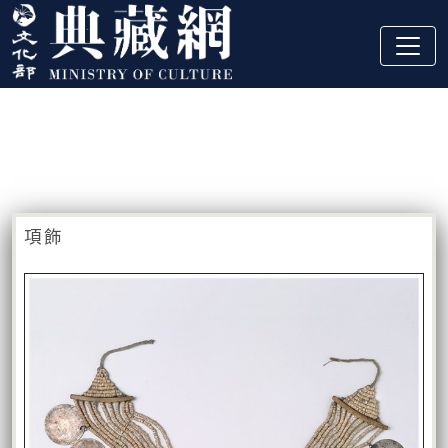
跳到主要內容
:::
藏品資訊
:::
項飾