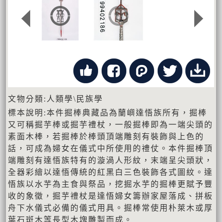
文物分類:人類學\民族學
標本說明:本件掘棒典藏品為蘭嶼達悟族所有，掘棒
又可稱掘芋棒或掘芋禮杖，一般掘棒即為一端尖頭的
素面木棒，若掘棒於棒頭頂端雕刻有裝飾與上色的
話，可成為婦女在儀式中所使用的禮仗。本件掘棒頂
端雕刻有達悟族特有的漩渦人形紋，末端呈尖頭狀，
全器彩繪以達悟傳統的紅黑白三色裝飾各式圖紋。達
悟族以水芋為主食與祭品，挖掘水芋的掘棒更賦予豐
收的象徵，掘芋禮杖是達悟婦女籌辦家屋落成、拼板
舟下水儀式必備的儀式用具。掘棒常使用朴萊木或厚
葉石斑木等長型木塊雕製而成。