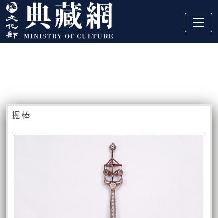
跳到主要內容
:::
藏品資訊
:::
掘棒