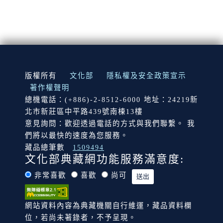
:::
版權所有
文化部
隱私權及安全政策宣示
著作權聲明
總機電話：(+886)-2-8512-6000 地址：24219新
北市新莊區中平路439號南棟13樓
意見詢問：歡迎透過電話的方式與我們聯繫。 我
們將以最快的速度為您服務。
藏品總筆數
1509494
文化部典藏網功能服務滿意度:
非常喜歡
喜歡
尚可
網站資料內容為典藏機關自行維運，藏品資料欄
位，若尚未著錄者，不予呈現。