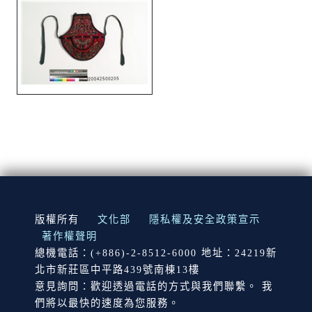
:::
版權所有
文化部
隱私權及安全政策宣示
著作權聲明
總機電話：(+886)-2-8512-6000 地址：24219新
北市新莊區中平路439號南棟13樓
意見詢問：歡迎透過電話的方式與我們聯繫。 我
們將以最快的速度為您服務。