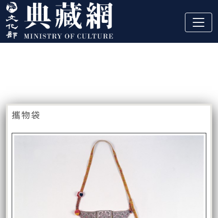
跳到主要內容
:::
藏品資訊
:::
攜物袋