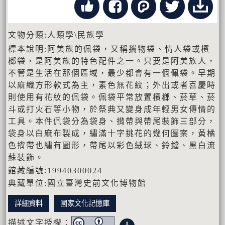
文物分類:人類學\民族學
標本說明:阿美族的佩袋，又稱攜物袋、情人袋或檳
榔袋，是阿美族的特色配件之一。只要是阿美族人，
不管是生活在那個區域，最少都會有一個佩袋。早期
以麻織方形款式為主，素色無花紋；外出或者喜慶時
則使用有花紋的佩袋。佩袋平常放置檳榔、菸草、菸
斗或打火石等小物，於祭典又變身成年輕男女傳情的
工具。本件佩袋分為袋身、揹帶與帶尾裝飾三部分，
袋身以白麻布製成，繡滿十字挑花的幾何圖案，黃橘
色揹帶也繡有圖形，帶尾以彩色絨球、鈴鐺、黑白流
蘇裝飾。
館藏編號:19940300024
典藏單位:國立臺灣史前文化博物館
詳細資料
國家文化記憶庫
描述文字授權：