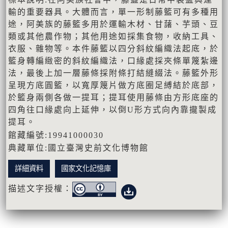
輸的重要器具。大體而言，單一形制藤籃可有多種用
途，阿美族的藤籃多用於運輸木材、甘藷、芋頭、豆
類或其他農作物；其他用途如採集食物，收納工具、
衣服、雜物等。本件藤籃以四分斜紋編織法起底，於
籃身轉編緻密的斜紋編織法，口緣處採夾條單篾紮邊
法，最後上加一層藤條採附條打結縫綴法。藤籃外形
呈現方底圓籃，以寬厚篾片做方底圈足縛結於底部，
於籃身兩側各做一提耳；提耳使用藤條由方形底座的
四角往口緣處向上延伸，以倒U形方式向內靠攏製成
提耳。
館藏編號:19941000030
典藏單位:國立臺灣史前文化博物館
詳細資料
國家文化記憶庫
描述文字授權：