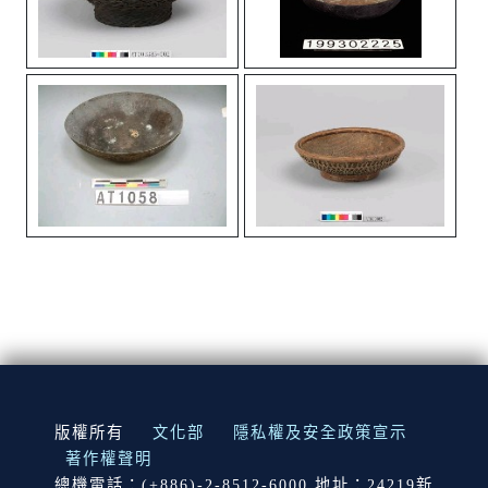
:::
版權所有
文化部
隱私權及安全政策宣示
著作權聲明
總機電話：(+886)-2-8512-6000 地址：24219新