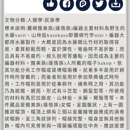
文物分類:人類學\民族學
標本說明:蘭嶼雅美族(達悟族)編器主要材料為野生的
水藤varit、山林投kasokaso即蘭嶼竹竽nini。編器大
都用水藤製作，大概是因為水藤類比竹材的取得容
易，素質較鬆而輕，富於彈性，彎曲時不易折斷；而
且具有不易腐朽、經久耐用等優點，因而成為主要的
編器材料。雅美族(達悟族)人所戴的帽子Sakop，依
其功能分有工作帽或是禮帽兩種，前者多半是用於耕
作時所穿戴的；而後者則是用於參加祭典儀式時所
用。工作帽則是用於從事耕作、捕魚時之用，其功能
乃為遮陽、避雨，形式有斗笠型、鋼盔型等，所使用
的材料有馬尼拉麻皮、山林投、水藤、椰鬚等等。本
件藏品是雅美族(達悟族)女帽，呈圓盤狀，上有一圓
錐狀帽頂，帽頂上綁有三個以金屬線彎曲捲成的渦卷
狀帽飾，呈三角狀排列，帽緣完整，帽身並無其他裝
飾。帽內可見骨架與一環藤編環圈在中央，應該是便