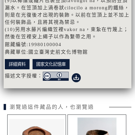
(9)以椰鬚或鐵片包裹笠頂tavongoi na，以預防笠頂
漏水。在笠頂加上渦卷狀cilocilo a morong的鐵絲，
則是在光復後才出現的裝飾。以前在笠頂上並不加上
任何裝飾品，且將其視為禁忌。
(10)另用水藤片編織笠裡vakor na，束紮在竹篾上；
然後在笠裡安上繩子以作為繫帶之用。
館藏編號:19980100004
典藏單位:國立臺灣史前文化博物館
詳細資料
國家文化記憶庫
描述文字授權：
瀏覽過這件藏品的人，也瀏覽過