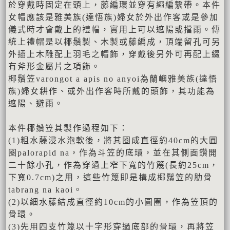
於穿戴時固定在頭上，藤編環並穿有繩編繫帶。本件
女帽應該是雅美族(達悟族)婦女於外出作客或是參加
儀式時才會戴上的禮帽，實用上可以遮陽或擋雨。傳
統上禮帽是以椰鬚製、木製或藤編成，頂端留孔可另
外插上木雕配上羽毛之帽飾，穿戴後另外可再配上綴
有斧形金屬片之項飾。
椰鬚笠varongot a apis no anyoi為蘭嶼雅美族(達悟
族)婦女耕作、或外出作客時所戴的頭飾，其功能為
遮陽、避雨。
本件椰鬚笠其製作過程如下：
(1)粗水藤浸水泡軟後，將其圈成直徑約40cm的大圓
圈palorapid na，作為斗笠的底環，並在其側面鑽開
二十餘小孔，作為穿過上窄下寬的竹篾(長約25cm，
下寬0.7cm)之用，這些竹篾即是構成椰鬚笠的肋骨
tabrang na kaoi。
(2)以細水藤結成直徑約10cm的小圓圈，作為笠頂的
骨環。
(3)先用四支竹篾以十字形穿過底部的骨環，再將笠