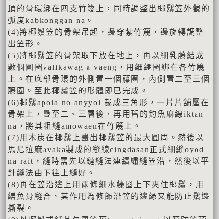
頂的骨環綁在四支竹篾上，同時調整出椰鬚笠外觀的
弧度kabkonggan na。
(4)將椰鬚笠的骨架吊起，邊穿紮竹篾，邊旋轉調整
出笠形。
(5)將椰鬚笠的骨架取下放在地上，再以細乳藤結成
數個圓圈valikawag a vaeng，用細繩圈綁在各竹篾
上。在底部骨環的外側置一個藤圈，內側置二至三個
藤圈。至此椰鬚笠的形體即已完成。
(6)椰鬚apoia no anyyoi 裁成三角形，一片片舖壓在
骨架上，疊至二、三層後，再用舊的釣魚麻線iktan
na，將其粗縫amowaen在竹篾上。
(7)用木炭在椰鬚上畫出椰鬚笠的最大圓周。然後以
馬尼拉麻avaka製成的縫線cingdasan正式細縫oyod
na rait，縫時需先以鏈縫法連續繡縫笠沿，然後以平
針縫法由下往上縫好。
(8)再在笠沿邊上用兩條細水藤圈上下夾住椰鬚，用
繕魚骨縫合，其作用為修飾沿笠的邊緣又能防止鬚邊
撕裂。