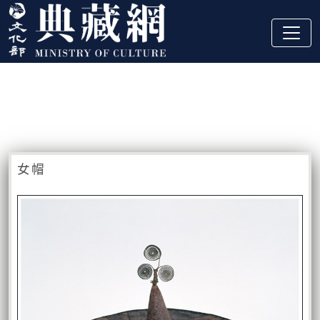
跳到主要內容
:::
藏品資訊
:::
女帽