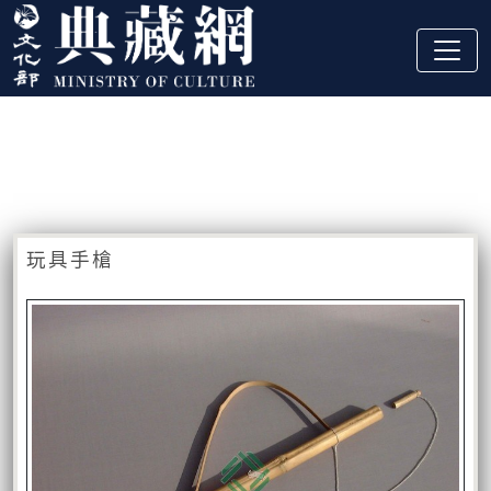
跳到主要內容
:::
藏品資訊
:::
玩具手槍