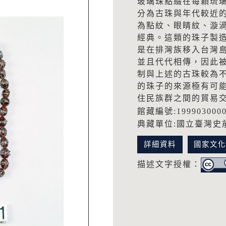
玻璃珠點綴在每顆琉
分為古珠與年代較近
為點紋、眼睛紋、漩
經典。這類的珠子製
是在排灣族移入台灣
並且代代相傳，因此
制與上述的古珠較為
的珠子的來源極有可
住民族群之間的貿易
館藏編號:199903000
典藏單位:國立臺灣史
詳細資料
國家文
描述文字授權：