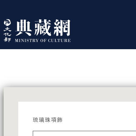
跳到主要內容
:::
藏品資訊
:::
琉璃珠項飾