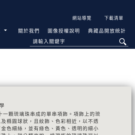
網站導覽
下載清單
覽
關於我們
圖像授權說明
典藏品開放統計
請輸入關鍵字
學
十一顆琉璃珠串成的單串項飾。項飾上的琉
以及橢圓球狀，且紋飾、色彩相近，以不透
有金色細絲，並有綠色、黃色、透明的細小