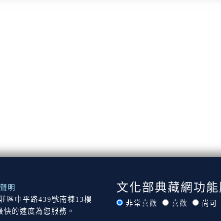
文化部典藏網功能
聲明
市新莊區中平路439號南棟13樓
非常喜歡
喜歡
尚可
最快的速度為您服務。