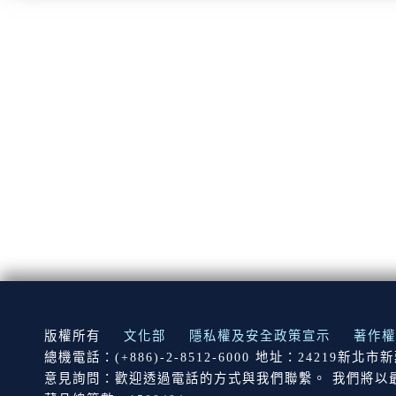
:::
版權所有
文化部
隱私權及安全政策宣示
著作權
總機電話：(+886)-2-8512-6000 地址：24219新北
意見詢問：歡迎透過電話的方式與我們聯繫。 我們將以