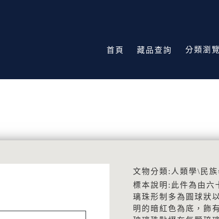
分類瀏
首頁
藏品查詢
文物分類:人類學\民族
標本說明:此件為由六
璃珠形制多為圓球狀
明的暗紅色為底，飾