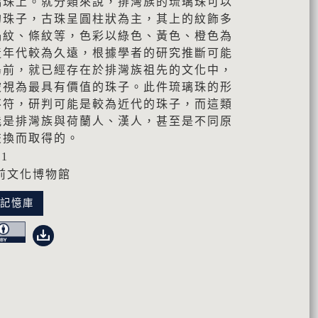
璃珠上。就分類來說，排灣族的琉璃珠可以
的珠子，古珠呈圓柱狀為主，其上的紋飾多
渦紋、條紋等，色彩以綠色、黃色、橙色為
造年代較為久遠，根據學者的研究推斷可能
島前，就已經存在於排灣族祖先的文化中，
被視為最具有價值的珠子。此件琉璃珠的形
不符，研判可能是較為近代的珠子，而這類
能是排灣族與荷蘭人、漢人，甚至是不同原
交換而取得的。
01
前文化博物館
化記憶庫