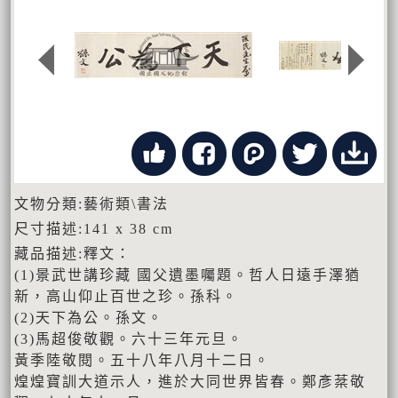
文物分類:藝術類\書法
尺寸描述:141 x 38 cm
藏品描述:釋文：
(1)景武世講珍藏 國父遺墨囑題。哲人日遠手澤猶
新，高山仰止百世之珍。孫科。
(2)天下為公。孫文。
(3)馬超俊敬觀。六十三年元旦。
黃季陸敬閱。五十八年八月十二日。
煌煌寶訓大道示人，進於大同世界皆春。鄭彥棻敬