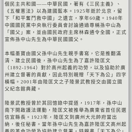
個民主共和國——中華民國，著有《三民主義》、
《五權憲法》以為建國藍本。1925年逝於北京，留
下「和平奮鬥救中國」之遺言，享年60歲。1940年
中國國民黨中央執行委員會討論通過尊稱孫中山為
「國父」案，並由國民政府主席林森通令全國，正式
宣佈孫中山先生為中華民國國父。
本幅墨寶由國父孫中山先生親手書寫，它是推翻滿
清、建立民國後，孫中山先生為了嘉許陸匡文
（1892-1964）對於高州起義的功勞，以及協助於廣
州建立督署的貢獻，因此特別親贈「天下為公」四字
橫幅。2001年由陸匡文之子陸景武教授交由國立國
父紀念館典藏。
陸景武教授曾於其回憶錄中提道，1917年，孫中山
南下開啟護法運動，陸匡文被推舉為廣東省首任民選
信宜縣長。1923年，陸匡文到廣州大元帥府當出
納，後任秘書。當年孫中山先生為嘉許陸匡文高州起
義的革命功勞及協助建立督署，特親書「天下為公」