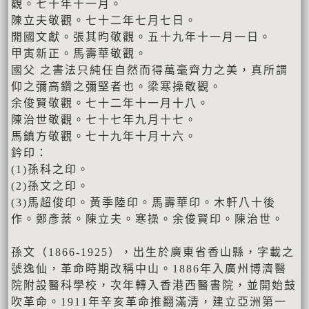
觀。七十年十一月。
陳立夫敬觀。七十二年七月七日。
開國文獻。張其昀敬觀。五十九年十一月一日。
甲寅新正。馬壽華敬觀。
國父 之書法只純任自然而得萬毫齊力之美，真所謂
仰之彌高鑽之彌堅者也。梁寒操敬觀。
余俊賢敬觀。七十二年十一月十八。
陳治世敬觀。七十七年九月十七。
馬鎮方敬觀。七十九年十月十六。
鈐印：
(1)孫科之印。
(2)孫文之印。
(3)馬超俊印。黃季陸印。馬壽華印。木軒八十後
作。鄭彥棻。陳立夫。寒操。余俊賢印。陳治世。
孫文（1866-1925），出生於廣東省香山縣，字載之
號逸仙，革命時期改稱中山。1886年入廣州博濟醫
院附設醫科學校，次年轉入香港西醫書院，並開始鼓
吹革命。1911年辛亥革命推翻滿清，建立亞洲第一