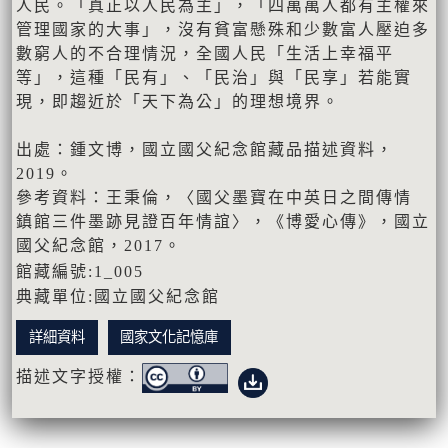
人民。「真正以人民為主」，「四萬萬人都有主權來
管理國家的大事」，沒有貧富懸殊和少數富人壓迫多
數窮人的不合理情況，全國人民「生活上幸福平
等」，這種「民有」、「民治」與「民享」若能實
現，即趨近於「天下為公」的理想境界。
出處：鍾文博，國立國父紀念館藏品描述資料，
2019。
參考資料：王秉倫，〈國父墨寶在中英日之間傳情
鎮館三件墨跡見證百年情誼〉，《博愛心傳》，國立
國父紀念館，2017。
館藏編號:1_005
典藏單位:國立國父紀念館
詳細資料
國家文化記憶庫
描述文字授權：