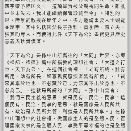
四字贈予陸匡文，「這項墨寶被父親視同生命，離亂
中並未失去，我才能繼續保管珍藏至今」。特別的
是，陸景武教授在歷年之中，多方邀請重要人士觀覽
並題字，其中包括國父長子孫科、黃季陸、陳立夫、
張其昀等人，而使得此件《天下為公》墨寶更具歷史
意義與珍貴價值。
「天下為公」是孫中山所嚮往的「大同」世界，亦即
《禮記‧禮運》篇中所描敘的理想社會：「大道之行
也，天下為公。」在這個社會裡，「老有所終，壯有
所用，幼有所長，鰥寡孤獨廢疾者皆有所養」，「貨
惡其棄於地也，不必藏於己；力惡其不出於身也，不
必為己」，這就是所謂的「大同」。孫中山曾言：
「我們三民主義的意思，就是民有、民治、民享。這
個民有、民治、民享的意思，就是國家是人民所共
有，政治是人民所共管，利益是人民所共享。」在孫
中山理想中的社會裡，做國家主人的是全體人民，管
理國家大事的是全體人民，享受平等幸福的也是全體