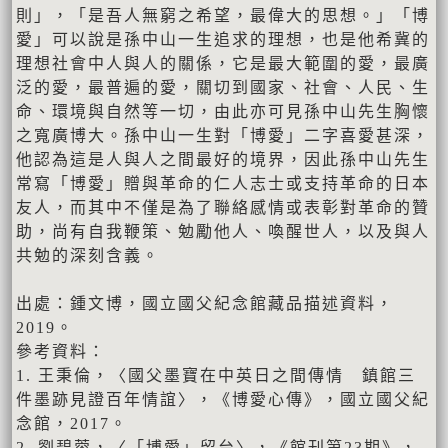
則」，「是吾人無窮之希望，最偉大的思想。」「博
愛」可以說是孫中山一生追求的理想，也是他希冀的
理想社會中人與人的關係，它是最大範圍的愛，最廣
泛的愛，最普遍的愛，關切到國家、社會、人民、生
命、環境與自然等一切，由此亦可見孫中山先生胸懷
之寬廣博大。孫中山一生對「博愛」二字喜愛甚深，
他認為這是人與人之間最好的境界，因此孫中山先生
常寫「博愛」贈與革命的仁人志士或支持革命的日本
友人，而其中不僅是為了聯絡感情或表彰對革命的贊
助，尚有自我鞭策、勉勵他人、喚醒世人，以及與人
共勉的深刻含義。
出處：鍾文博，國立國父紀念館藏品描述資料，
2019。
參考資料：
1. 王秉倫，〈國父墨寶在中英日之間傳情 鎮館三
件墨跡見證百年情誼〉，《博愛心傳》，國立國父紀
念館，2017。
2. 劉碧蓉，〈「博愛」留台〉，《館刊第23期》，