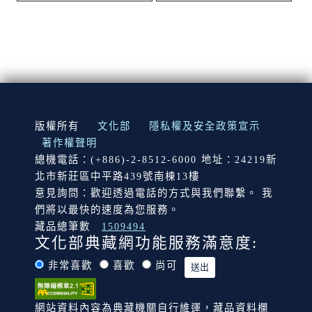
:::
版權所有
文化部
隱私權及安全政策宣示
著作權聲明
總機電話：(+886)-2-8512-6000 地址：24219新
北市新莊區中平路439號南棟13樓
意見詢問：歡迎透過電話的方式與我們聯繫。 我
們將以最快的速度為您服務。
藏品總筆數
1509494
文化部典藏網功能服務滿意度:
非常喜歡
喜歡
尚可
網站資料內容為典藏機關自行維運，藏品資料欄