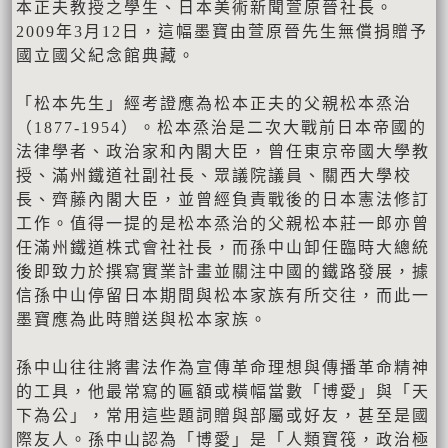
本正夫教授之學生、日本美術新聞萱原晉社長。
2009年3月12日，這幅墨寶由萱原晉先生無償捐贈予
國立國父紀念館典藏。
「松本先生」經考證應為松本正夫的父親松本烝治
（1877-1954）。松本烝治是二次大戰前日本帝國的
法律學者、政治家和內閣大臣，曾任東京帝國大學教
授、滿州鐵道社副社長、眾議院議員、關西大學校
長、齊藤內閣大臣，並曾經負責戰後的日本憲法修訂
工作。值得一提的是松本烝治的父親松本莊一郎亦曾
任滿州鐵道株式會社社長，而孫中山卸任臨時大總統
後即致力於撰寫實業計畫並關注中國的鐵路發展，據
信孫中山停留日本期間與松本家族有所交往，而此一
墨寶應為此時贈送與松本家族。
孫中山往往將書法作為宣傳革命理想與傳播革命精神
的工具，他最常寫的匾額或橫幅當數「博愛」與「天
下為公」，常用這些題詞贈與部屬或好友，甚至是國
際友人。孫中山認為「博愛」是「人類寶筏，政治極