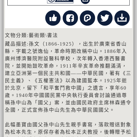
文物分類:藝術類\書法
藏品描述:孫文（1866-1925），出生於廣東省香山
縣，字載之號逸仙，革命時期改稱中山。1886年入
廣州博濟醫院附設醫科學校，次年轉入香港西醫書
院，並開始鼓吹革命，1911年辛亥革命推翻滿清，
建立亞洲第一個民主共和國——中華民國，著有《三
民主義》、《五權憲法》以為建國藍本。1925年逝
於北京，留下「和平奮鬥救中國」之遺言，享年60
歲。1940年中國國民黨中央執行委員會討論通過尊
稱孫中山為「國父」案，並由國民政府主席林森通令
全國，正式宣佈孫中山先生為中華民國國父。
此幅墨寶由國父孫中山先生親手書寫，落款贈送對象
為松本先生，原保存者為松本正夫教授，後轉贈予松