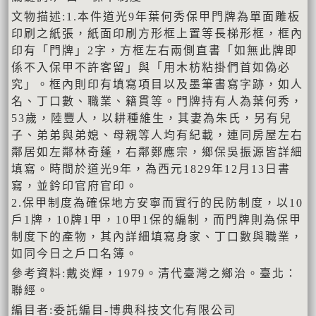
文物描述:1.本件道光9年葉何秀保甲門牌為單面雕板
印刷之紙張，紙面印刷方形框上置等長梯形框，框內
印有「門牌」2字，方框左右兩側直書「如無此牌即
係不入保甲不許客留」與「用木枋粘掛們首如偽必
究」。框內則印有填寫項目以及墨筆書寫字跡，如人
名、丁口數、職業、籍貫等。門牌持有人為葉何秀，
53歲，陸豐人，以耕種維生，其妻為朱氏，另有兒
子、弟弟與弟媳、母親等人均有紀載，連同房屋左右
鄰居如左鄰林奇蓬，右鄰鄭應宗，鄉保吳振源皆詳細
填寫。時間於道光9年，為西元1829年12月13日書
寫，並鈐印官府官印。
2.保甲制度為確保地方安寧而實行的民防制度，以10
戶1牌，10牌1甲，10甲1保的編制，而門牌則為保甲
制度下的產物，其內詳細填寫身家、丁口數與職業，
如同今日之戶口名簿。
參考資料:戴炎輝，1979。清代臺灣之鄉治。臺北：
聯經。
編目者:委託編目-博典科技文化有限公司