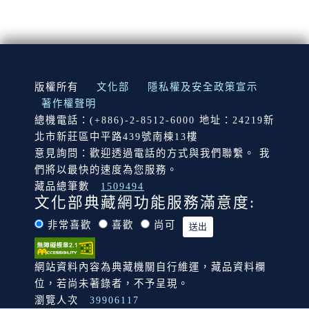
:::
版權所有
文化部
隱私權及安全政策宣示
著作權聲明
總機電話：(+886)-2-8512-6000 地址：24219新
北市新莊區中平路439號南棟13樓
意見詢問：歡迎透過電話的方式與我們聯繫。 我
們將以最快的速度為您服務。
藏品總筆數
1509494
文化部典藏網功能服務滿意度:
非常喜歡
喜歡
尚可
網站資料內容為典藏機關自行維運，藏品資料欄
位，若尚未著錄者，不予呈現。
瀏覽人次
39906117