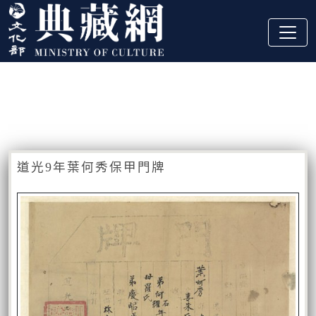
跳到主要內容
:::
藏品資訊
:::
道光9年葉何秀保甲門牌