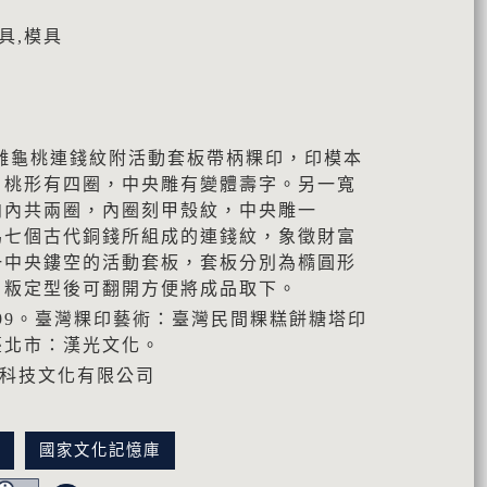
具,模具
雕龜桃連錢紋附活動套板帶柄粿印，印模本
，桃形有四圈，中央雕有變體壽字。另一寬
向內共兩圈，內圈刻甲殼紋，中央雕一
為七個古代銅錢所組成的連錢紋，象徵財富
一中央鏤空的活動套板，套板分別為橢圓形
、粄定型後可翻開方便將成品取下。
999。臺灣粿印藝術：臺灣民間粿糕餅糖塔印
臺北市：漢光文化。
典科技文化有限公司
訊
國家文化記憶庫