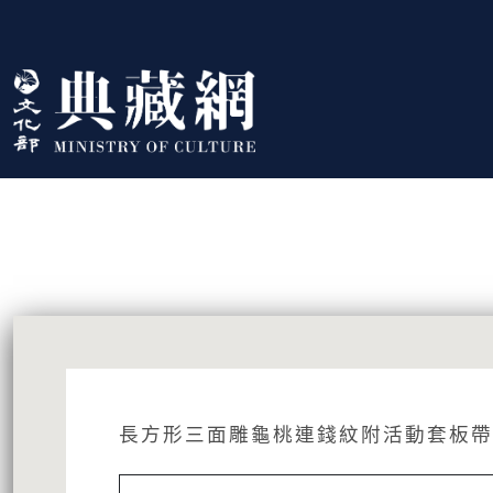
跳到主要內容
:::
藏品資訊
:::
長方形三面雕龜桃連錢紋附活動套板帶