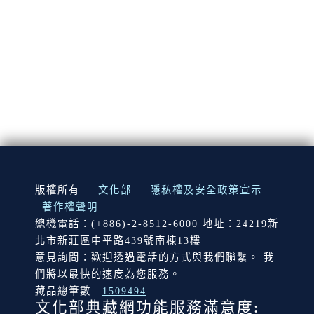
:::
版權所有
文化部
隱私權及安全政策宣示
著作權聲明
總機電話：(+886)-2-8512-6000 地址：24219新
北市新莊區中平路439號南棟13樓
意見詢問：歡迎透過電話的方式與我們聯繫。 我
們將以最快的速度為您服務。
藏品總筆數
1509494
文化部典藏網功能服務滿意度: