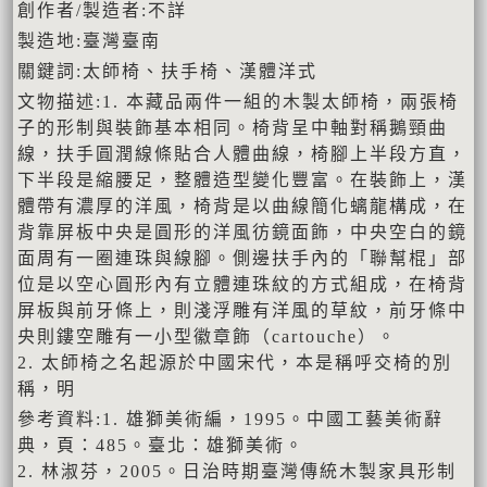
創作者/製造者:不詳
製造地:臺灣臺南
關鍵詞:太師椅、扶手椅、漢體洋式
文物描述:1. 本藏品兩件一組的木製太師椅，兩張椅
子的形制與裝飾基本相同。椅背呈中軸對稱鵝頸曲
線，扶手圓潤線條貼合人體曲線，椅腳上半段方直，
下半段是縮腰足，整體造型變化豐富。在裝飾上，漢
體帶有濃厚的洋風，椅背是以曲線簡化螭龍構成，在
背靠屏板中央是圓形的洋風彷鏡面飾，中央空白的鏡
面周有一圈連珠與線腳。側邊扶手內的「聯幫棍」部
位是以空心圓形內有立體連珠紋的方式組成，在椅背
屏板與前牙條上，則淺浮雕有洋風的草紋，前牙條中
央則鏤空雕有一小型徽章飾（cartouche）。
2. 太師椅之名起源於中國宋代，本是稱呼交椅的別
稱，明
參考資料:1. 雄獅美術編，1995。中國工藝美術辭
典，頁：485。臺北：雄獅美術。
2. 林淑芬，2005。日治時期臺灣傳統木製家具形制