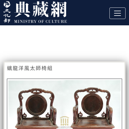
跳到主要內容
:::
藏品資訊
:::
螭龍洋風太師椅組