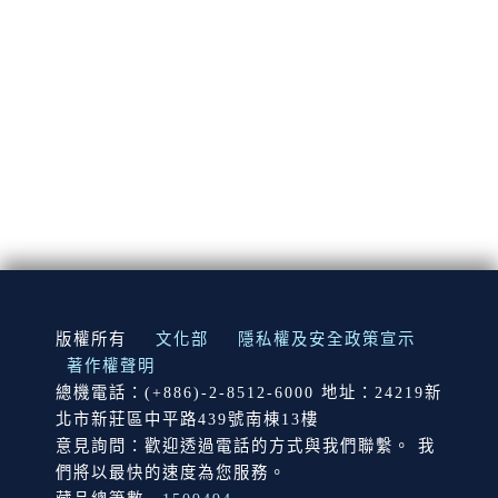
:::
版權所有
文化部
隱私權及安全政策宣示
著作權聲明
總機電話：(+886)-2-8512-6000 地址：24219新
北市新莊區中平路439號南棟13樓
意見詢問：歡迎透過電話的方式與我們聯繫。 我
們將以最快的速度為您服務。