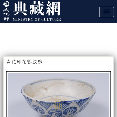
跳到主要內容
:::
藏品資訊
:::
青花印花鶴紋碗