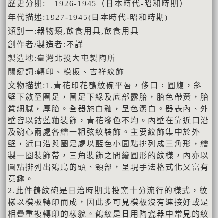
歷史分期: 1926-1945（日本時代-昭和時期）
年代描述:1927-1945(日本時代-昭和時期)
類別一:器物類,飲食用具,飲食用具
創作者/製造者:不詳
製造地:臺灣北投大屯製陶所
關鍵詞:轉印、模板、吉祥紋飾
文物描述:1.青花印花鶴紋碗平唇，侈口，圓腹，斜
壁下斂至圈足，圈足下緣及底部露胎，胎色帶黃，胎
質細膩，厚胎。全器施白釉，呈色潔白。器表內、外
壁皆以鈷藍釉裝飾，青花發色不均。內壁在靠近口沿
及碗心兩處各繪一粗弦紋裝飾。主要紋飾集中於外
壁，近口沿與圈足處以藍色小圓點排列成三角形，繪
製一圈裝飾帶，三角裝飾之間繪圓形的紋樣，內亦以
圓點排列出鶴鳥的頭、頸部，呈現手法格式化又富有
意趣。
2.此件鶴紋碗是日治時期北投窯十分流行的樣式，紋
樣以模板轉印而成，因此多可見模板沒有連接好或是
相疊重複轉印的樣貌。鶴紋是日用陶瓷器中常見的紋