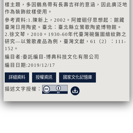
樣主題，多因鶴鳥帶有長壽吉祥的意涵，因此廣泛地
作為裝飾紋樣使用。
參考資料:1.陳新上，2002。阿嬤硘仔思想起：館藏
臺灣日用陶瓷。臺北：臺北縣立鶯歌陶瓷博物館。
2.徐文琴，2010。1930-60年代臺灣碗盤圖繪紋飾之
研究―以鶯歌產品為例，臺灣文獻，61（2）：111-
152。
編目者:委託編目-博典科技文化有限公司
編目日期:2019/12/17
詳細資料
授權資訊
國家文化記憶庫
描述文字授權：