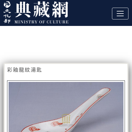
跳到主要內容
:::
藏品資訊
:::
彩釉龍紋湯匙