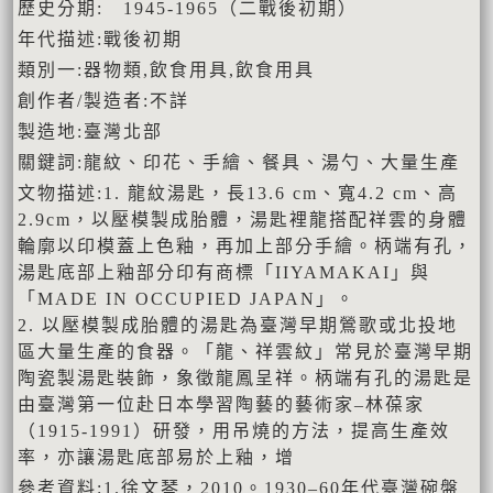
歷史分期: 1945-1965（二戰後初期）
年代描述:戰後初期
類別一:器物類,飲食用具,飲食用具
創作者/製造者:不詳
製造地:臺灣北部
關鍵詞:龍紋、印花、手繪、餐具、湯勺、大量生產
文物描述:1. 龍紋湯匙，長13.6 cm、寬4.2 cm、高
2.9cm，以壓模製成胎體，湯匙裡龍搭配祥雲的身體
輪廓以印模蓋上色釉，再加上部分手繪。柄端有孔，
湯匙底部上釉部分印有商標「IIYAMAKAI」與
「MADE IN OCCUPIED JAPAN」。
2. 以壓模製成胎體的湯匙為臺灣早期鶯歌或北投地
區大量生產的食器。「龍、祥雲紋」常見於臺灣早期
陶瓷製湯匙裝飾，象徵龍鳳呈祥。柄端有孔的湯匙是
由臺灣第一位赴日本學習陶藝的藝術家–林葆家
（1915-1991）研發，用吊燒的方法，提高生產效
率，亦讓湯匙底部易於上釉，增
參考資料:1.徐文琴，2010。1930–60年代臺灣碗盤