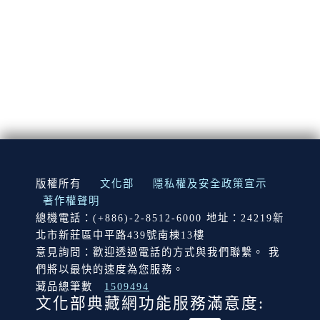
:::
版權所有
文化部
隱私權及安全政策宣示
著作權聲明
總機電話：(+886)-2-8512-6000 地址：24219新
北市新莊區中平路439號南棟13樓
意見詢問：歡迎透過電話的方式與我們聯繫。 我
們將以最快的速度為您服務。
藏品總筆數
1509494
文化部典藏網功能服務滿意度: