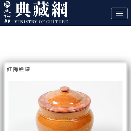
跳到主要內容
:::
藏品資訊
:::
紅陶鹽罐