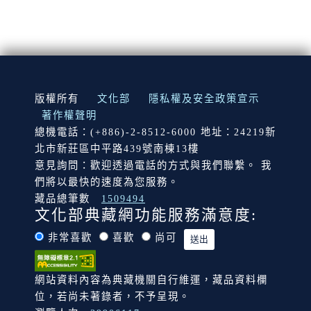
:::
版權所有
文化部
隱私權及安全政策宣示
著作權聲明
總機電話：(+886)-2-8512-6000 地址：24219新
北市新莊區中平路439號南棟13樓
意見詢問：歡迎透過電話的方式與我們聯繫。 我
們將以最快的速度為您服務。
藏品總筆數
1509494
文化部典藏網功能服務滿意度:
非常喜歡
喜歡
尚可
網站資料內容為典藏機關自行維運，藏品資料欄
位，若尚未著錄者，不予呈現。