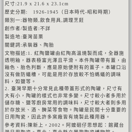
尺寸:21.9 x 21.6 x 23.1cm
歷史分期: 1926-1945（日本時代-昭和時期）
類別一:器物類,飲食用具,調理烹飪
創作者/製造者:不詳
製造地:臺灣苗栗
關鍵詞:承裝器、陶胎
文物描述:1. 紅陶鹽罐由紅陶高溫燒製而成，全器施
透明釉，器表極富光澤且平滑。本件陶罐帶有蓋，由
釉色、胎色判斷，應是原始便附有的蓋子。本罐口沿
沒有做防蟻槽，可能是用於存放較不怕螞蟻的調味
料，如鹽等。
2. 臺灣早期十分常見此種帶蓋形式的陶罐，尺寸有
大有小，陶罐的樣式也非常多變。尺寸較小者多用於
儲存糖、鹽等廚房常用的調味料，尺寸較大者則多用
於存放米、酒、醃菜等食物。陶罐是民間十分重要的
日用陶瓷，因此許多窯廠皆有燒製此種用器。
參考資料:陳新上，2002。阿嬤硘仔思想起：館藏台