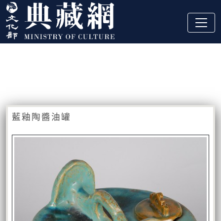
跳到主要內容
:::
藏品資訊
:::
藍釉陶醬油罐