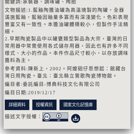
關鍵詞:承裝器、調味罐、陶胎
文物描述:1.藍釉陶醬油罐為高溫燒製的陶罐，全器
滿施藍釉，藍釉因釉量多寡而有深淺變化，色彩表現
豐富又有一致性。本醬油罐體積較小，但製作手法精
細。
2.早期陶瓷製品中以罐甕類型製品為大宗，臺灣的日
常用器中常需使用各式儲存用器，因此也有許多不同
樣式、大小的作品。本件作品尺寸較小，以存放調味
醬料為主。
參考資料:陳新上，2002。阿嬤硘仔思想起：館藏台
灣日用陶瓷。臺北：臺北縣立鶯歌陶瓷博物館。
編目者:委託編目-博典科技文化有限公司
編目日期:2019/12/17
詳細資料
授權資訊
國家文化記憶庫
描述文字授權：