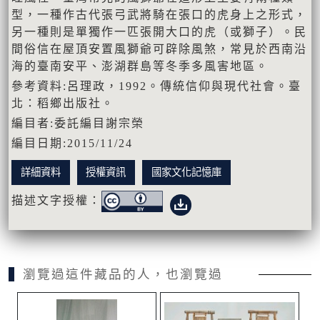
型，一種作古代張弓武將騎在張口的虎身上之形式，
另一種則是單獨作一匹張開大口的虎（或獅子）。民
間俗信在屋頂安置風獅爺可辟除風煞，常見於西南沿
海的臺南安平、澎湖群島等冬季多風害地區。
參考資料:呂理政，1992。傳統信仰與現代社會。臺
北：稻鄉出版社。
編目者:委託編目謝宗榮
編目日期:2015/11/24
詳細資料
授權資訊
國家文化記憶庫
描述文字授權：
瀏覽過這件藏品的人，也瀏覽過