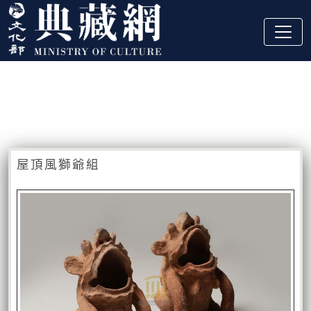
跳到主要內容
:::
藏品資訊
:::
屋頂風獅爺組