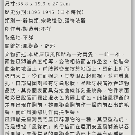
尺寸:35.8 x 19.9 x 27.2cm
歷史分期:1895-1945（日本時代）
類別一:器物類,宗教禮俗,護符法器
創作者/製造者:不詳
製造地:不詳
關鍵詞:風獅爺、辟邪
文物描述:本組屋頂風獅爺為一對兩隻，一雌一雄，
兩隻風獅爺高度相等，姿態相仿而皆作坐姿，後肢彎
曲坐於地面上，前肢微彎支撐於地面上，頭部上仰而
張開大口，從正面觀之，其雙眼凸起仰視，並可看鼻
孔，口部周圍刻畫有牙齒形狀，呈呲牙裂嘴欲吞噬物
品狀，其身體表面具有捲曲線條刻畫紋飾，物件表面
釉彩已脫落而露出澄灰色的磚土顏色。雌雄風獅爺的
差異出現在胸前，雄風獅爺胸前作一撮向前凸出的毛
髻，而雌風獅爺則作兩撮毛髻。
風獅爺是臺灣民宅屋頂辟邪物的一種，其原型為虎，
乃是根據「風從虎」的俗信而在屋頂安置風獅爺以吞
噬風怪。臺灣常見的風獅爺在造形上主要有兩種類