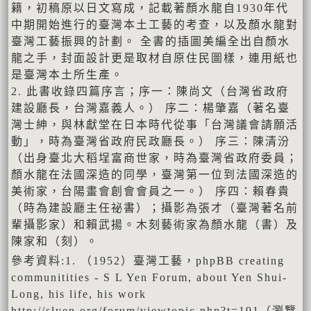
籍，初稿原以日文寫成，記載著顏水龍自1930年代
中期開始進行的臺灣本土工藝的考查，以及顏水龍對
臺灣工藝振興的計劃。 全書的插圖美編全出自顏水
龍之手，封面設計更是取材自原住民圖樣，連用紙也
是臺灣本土所生產。
2. 此書收錄四篇序言；序一：陳尚文（台灣省政府
建設廳長，台灣嘉義人。） 序二：楊肇嘉（著名臺
灣士紳，與林獻堂在日本時代從事「台灣議會請願活
動」，時為臺灣省政府民政廳長。） 序三：陳清汾
（出身臺北大稻埕富商世家，時為臺灣省政府委員；
顏水龍在法國深造的同學，臺灣第一位到法國深造的
美術家，台陽畫會創會會員之一。） 序四：賴春貴
（時為建設廳主任祕書）；攝影為張才（臺灣著名前
輩攝影家）和賴武揚。木刻藝術家為顏水龍（書）及
陳家和（刻）。
參考資料:1. （1952）臺灣工藝，phpBB creating
communitities - S L Yen Forum, about Yen Shui-
Long, his life, his work
http://slyen.org/forum/viewtopic.php?t=191（瀏覽