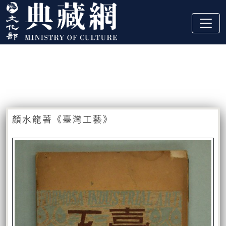
跳到主要內容
:::
藏品資訊
:::
顏水龍著《臺灣工藝》