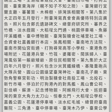
靖庄工場、全島陸軍競技大會、臺南西市場、打狗公
館、臺東東海岸（親不知子不知之險）、臺灣銀行宜
蘭支廳、蕃薯簽、木棉樹、排灣族相關等。第八集於
大正四年五月發行，附臺灣寫真會會員優待特別店廣
告。照片包含鄭氏遺跡碑文、總督府研究所、蕃界之
竹橋、淡水戲館、大稻埕北門通、桃園停車場、魚藤
坪溪鐵橋、臺中博物館、臺灣製糖會社埔里社工場、
合資會社嘉義銀行本店、吳鳳相關、臺南地方法院、
臺南市開仙宮街通、打狗尋常高等小學校、東港魚市
場附近、花蓮港兵營、竹筏、婆羅密、閩族婦人、臺
灣風俗第一躼爺矮爺、原住民相關等。第九集於大正
四年六月發行，照片包含沙米箕鐵線橋、基隆重砲兵
大隊兵營、圓山公園遠望臺灣神社、臺南孔子廟、東
勢角警察宮彰功、明治製糖會社南投工場、北投石、
新竹市場、停泊於打狗港內的對馬艦、鳳山曹公祠、
彭佳嶼、蘇澳、記念博物館、阿緱飛行大會、巡迴臺
灣的東京大角力太刀山、恒春北門、大稻埕公學校、
嘉義公園、花蓮港停車場、淡水紅毛城、總督府臺南
醫院、三角湧、臺中停車場、臺灣木乃伊、臺東公學