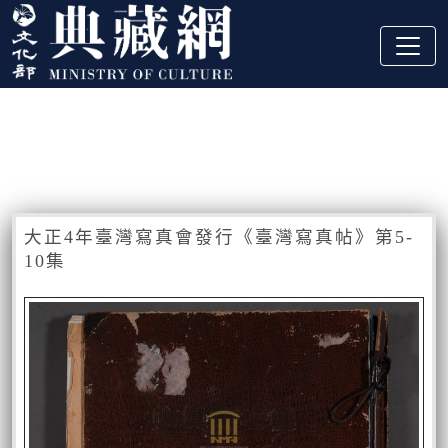
跳到主要內容
:::
藏品資訊
:::
大正4年臺灣寫真會發行《臺灣寫真帖》第5-
10集