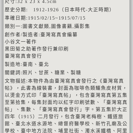
尺寸:32 x 23 x 4.5cm
歷史分期: 1912-1926（日本時代-大正時期）
準確日期:1915/02/15~1915/07/15
類別一:圖書文獻類,圖像書籍,攝影集
創作者/製造者:臺灣寫真會編纂
小谷文一著作
黑田菊之助著作發行兼印刷
臺灣寫真會發行
製造地:臺南、臺北
關鍵詞:照片、甘蔗、糖業、製糖
文物描述:本物件為由臺灣寫真會發行之《臺灣寫真
帖》，此書為線裝書，封面為咖啡色類鱷魚皮材質，
以燙金方式印「臺灣寫真帖」，包含臺灣寫真第五集
至第拾集，每集封面均以紅字印刷號數、「臺灣寫真
帖」、集數、「臺灣寫真會發行」字。第五集於大正
四年（1915）二月發行，包含臺灣老梅樹、鐵道旅
館、臺北水道水源地、總督府醫學校、新竹孔廟及公
學校、臺中地方法院、埔里社街、濁水溪鐵橋、阿里