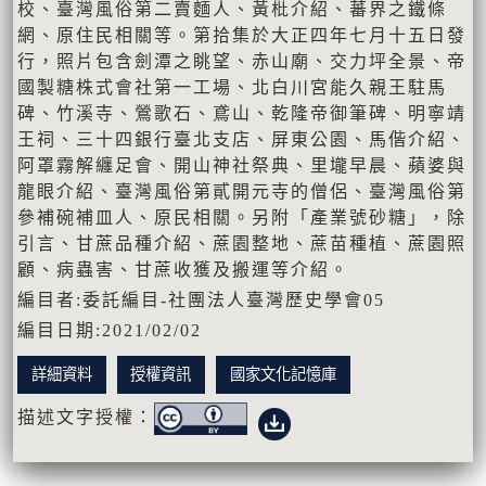
校、臺灣風俗第二賣麵人、黃枇介紹、蕃界之鐵條
網、原住民相關等。第拾集於大正四年七月十五日發
行，照片包含劍潭之眺望、赤山廟、交力坪全景、帝
國製糖株式會社第一工場、北白川宮能久親王駐馬
碑、竹溪寺、鶯歌石、鳶山、乾隆帝御筆碑、明寧靖
王祠、三十四銀行臺北支店、屏東公園、馬偕介紹、
阿罩霧解纏足會、開山神社祭典、里壠早晨、蘋婆與
龍眼介紹、臺灣風俗第貳開元寺的僧侶、臺灣風俗第
參補碗補皿人、原民相關。另附「產業號砂糖」，除
引言、甘蔗品種介紹、蔗園整地、蔗苗種植、蔗園照
顧、病蟲害、甘蔗收獲及搬運等介紹。
編目者:委託編目-社團法人臺灣歷史學會05
編目日期:2021/02/02
詳細資料
授權資訊
國家文化記憶庫
描述文字授權：