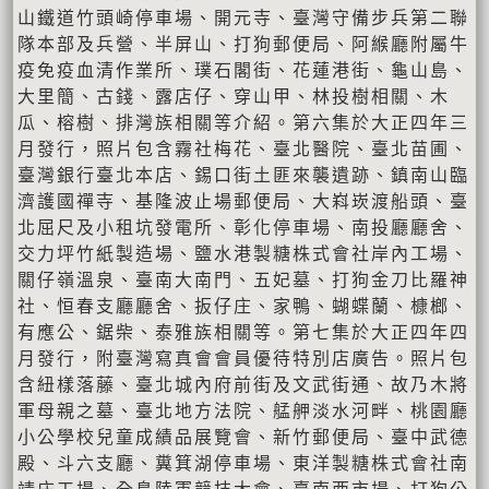
山鐵道竹頭崎停車場、開元寺、臺灣守備步兵第二聯
隊本部及兵營、半屏山、打狗郵便局、阿緱廳附屬牛
疫免疫血清作業所、璞石閣街、花蓮港街、龜山島、
大里簡、古錢、露店仔、穿山甲、林投樹相關、木
瓜、榕樹、排灣族相關等介紹。第六集於大正四年三
月發行，照片包含霧社梅花、臺北醫院、臺北苗圃、
臺灣銀行臺北本店、錫口街土匪來襲遺跡、鎮南山臨
濟護國禪寺、基隆波止場郵便局、大嵙崁渡船頭、臺
北屈尺及小租坑發電所、彰化停車場、南投廳廳舍、
交力坪竹紙製造場、鹽水港製糖株式會社岸內工場、
關仔嶺溫泉、臺南大南門、五妃墓、打狗金刀比羅神
社、恒春支廳廳舍、扳仔庄、家鴨、蝴蝶蘭、槺榔、
有應公、鋸柴、泰雅族相關等。第七集於大正四年四
月發行，附臺灣寫真會會員優待特別店廣告。照片包
含紐樣落藤、臺北城內府前街及文武街通、故乃木將
軍母親之墓、臺北地方法院、艋舺淡水河畔、桃園廳
小公學校兒童成績品展覽會、新竹郵便局、臺中武德
殿、斗六支廳、糞箕湖停車場、東洋製糖株式會社南