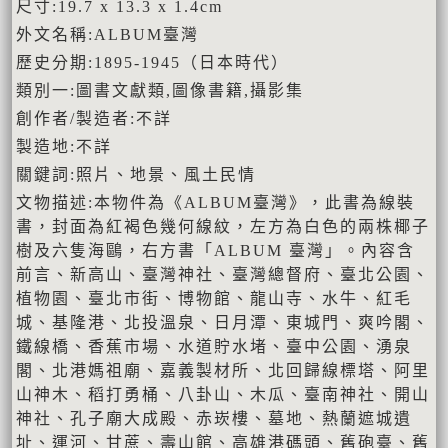
尺寸:19.7 x 13.3 x 1.4cm
外文名稱:ALBUM臺灣
歷史分期:1895-1945（日本時代）
類別一:圖書文獻類,圖像書籍,攝影集
創作者/製造者:不詳
製造地:不詳
關鍵詞:照片、地景、風土民情
文物描述:本物件為《ALBUM臺灣》，此書為線裝
書，封面為紅褐色幾何線紋，左方為白色的兩株椰子
樹及六隻海鷗，右方書「ALBUM 臺灣」。內容含
前言、新高山、臺灣神社、臺灣總督府、臺北公園、
植物園、臺北市街、博物館、龍山寺、水牛、紅毛
城、基隆港、北投溫泉、日月潭、東城門、爽吟閣、
鐵線橋、香蕉市場、水道貯水堵、臺中公園、湧泉
閣、北港媽祖廟、嘉義製材所、北回歸線標塔、阿里
山神木、稻打勇桶、八卦山、木瓜、臺南神社、開山
神社、孔子廟大成殿、赤崁樓、墓地、熱蘭遮城遺
址、運河、甘蔗、壽山館、高雄港碼頭、舊砲臺、舊