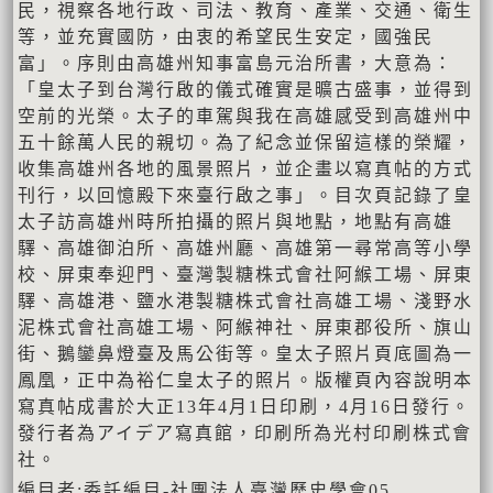
民，視察各地行政、司法、教育、產業、交通、衛生
等，並充實國防，由衷的希望民生安定，國強民
富」。序則由高雄州知事富島元治所書，大意為：
「皇太子到台灣行啟的儀式確實是曠古盛事，並得到
空前的光榮。太子的車駕與我在高雄感受到高雄州中
五十餘萬人民的親切。為了紀念並保留這樣的榮耀，
收集高雄州各地的風景照片，並企畫以寫真帖的方式
刊行，以回憶殿下來臺行啟之事」。目次頁記錄了皇
太子訪高雄州時所拍攝的照片與地點，地點有高雄
驛、高雄御泊所、高雄州廳、高雄第一尋常高等小學
校、屏東奉迎門、臺灣製糖株式會社阿緱工場、屏東
驛、高雄港、鹽水港製糖株式會社高雄工場、淺野水
泥株式會社高雄工場、阿緱神社、屏東郡役所、旗山
街、鵝鑾鼻燈臺及馬公街等。皇太子照片頁底圖為一
鳳凰，正中為裕仁皇太子的照片。版權頁內容說明本
寫真帖成書於大正13年4月1日印刷，4月16日發行。
發行者為アイデア寫真館，印刷所為光村印刷株式會
社。
編目者:委託編目-社團法人臺灣歷史學會05