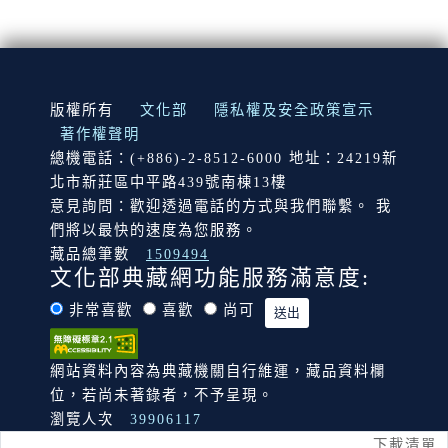
:::
版權所有
文化部
隱私權及安全政策宣示
著作權聲明
總機電話：(+886)-2-8512-6000 地址：24219新
北市新莊區中平路439號南棟13樓
意見詢問：歡迎透過電話的方式與我們聯繫。 我
們將以最快的速度為您服務。
藏品總筆數
1509494
文化部典藏網功能服務滿意度:
非常喜歡
喜歡
尚可
網站資料內容為典藏機關自行維運，藏品資料欄
位，若尚未著錄者，不予呈現。
瀏覽人次
39906117
下載清單