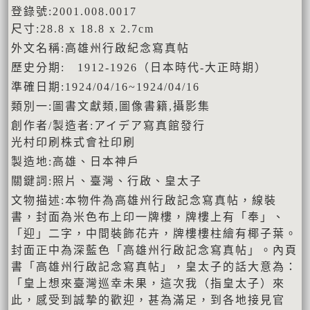
登錄號:2001.008.0017
尺寸:28.8 x 18.8 x 2.7cm
外文名稱:高雄州行啟紀念寫真帖
歷史分期: 1912-1926（日本時代-大正時期）
準確日期:1924/04/16~1924/04/16
類別一:圖書文獻類,圖像書籍,攝影集
創作者/製造者:アイデア寫真館發行
光村印刷株式會社印刷
製造地:高雄、日本神戶
關鍵詞:照片、臺灣、行啟、皇太子
文物描述:本物件為高雄州行啟記念寫真帖，線裝
書，封面為米色布上印一牌樓，牌樓上有「奉」、
「迎」二字，中間裝飾花卉，牌樓樓柱繪有椰子葉。
封面正中為深藍色「高雄州行啟記念寫真帖」。內頁
書「高雄州行啟記念寫真帖」，皇太子的話大意為：
「皇上想來臺灣巡幸未果，這次我（指皇太子）來
此，感受到誠摯的歡迎，甚為滿足，到各地接見官