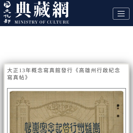
跳到主要內容
:::
藏品資訊
:::
大正13年概念寫真館發行《高雄州行啟紀念
寫真帖》