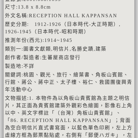
尺寸:13.8 x 8.8cm
外文名稱:RECEPTION HALL KAPPANSAN
歷史分期: 1912-1926（日本時代-大正時期）,
1926-1945（日本時代-昭和時期）
推測年份(西元):1914~1945
類別一:圖書文獻類,明信片,名勝史蹟,建築
創作者/製造者:生蕃屋商店發行
製造地:不詳
關鍵詞:桃園、觀光、旅行、繪葉書、角板山賓館、
行館、蔣公、蔣中正、太子樓、裕仁、救國團復興青
年活動中心
文物描述:1. 本物件為以角板山貴賓館為主題之明信
片，其正面為貴賓館建築外觀彩色繪圖，影像右上角
以中、英文字標註「（台灣）角板山貴賓館」、
「86. RECEPTION HALL KAPPANSAN」；背面
為空白明信片直式書寫面，以藍色單色印刷，左上方
虛線方框為郵票黏貼處，右側有「郵便ハガキ」，左