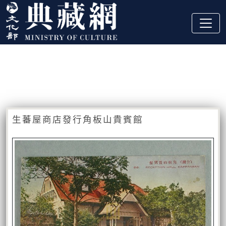
跳到主要內容
:::
藏品資訊
:::
生蕃屋商店發行角板山貴賓館