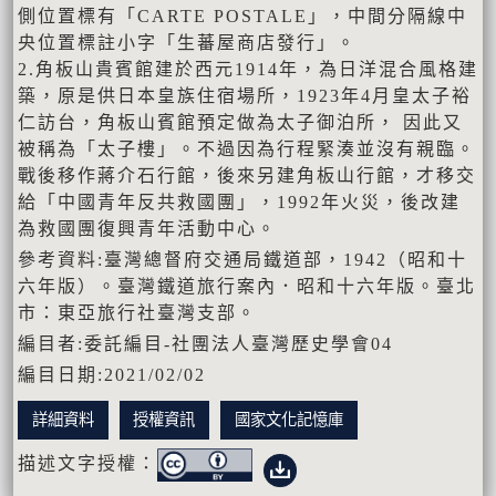
側位置標有「CARTE POSTALE」，中間分隔線中
央位置標註小字「生蕃屋商店發行」。
2.角板山貴賓館建於西元1914年，為日洋混合風格建
築，原是供日本皇族住宿場所，1923年4月皇太子裕
仁訪台，角板山賓館預定做為太子御泊所， 因此又
被稱為「太子樓」。不過因為行程緊湊並沒有親臨。
戰後移作蔣介石行館，後來另建角板山行館，才移交
給「中國青年反共救國團」，1992年火災，後改建
為救國團復興青年活動中心。
參考資料:臺灣總督府交通局鐵道部，1942（昭和十
六年版）。臺灣鐵道旅行案內．昭和十六年版。臺北
市：東亞旅行社臺灣支部。
編目者:委託編目-社團法人臺灣歷史學會04
編目日期:2021/02/02
詳細資料
授權資訊
國家文化記憶庫
描述文字授權：