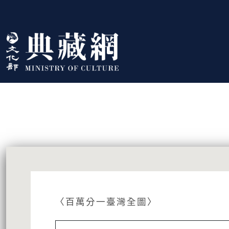
跳到主要內容
:::
藏品資訊
:::
〈百萬分一臺灣全圖〉