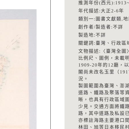
推測年份(西元):1913~
年代描述:大正2-6年
類別一:圖書文獻類,
創作者/製造者:不詳
製造地:不詳
關鍵詞:臺灣、行政區
文物描述:〈臺灣全圖
比例尺、圖例，未載
1909-20年的12
閣尚未改名玉里（191
況。
製圖範圍為臺灣、澎
道路、鐵路及聚落等
晰，也具有行政區域
少見。交通方面將鐵
路，其中道路及私設
亦標註海路主要港口
林田、旭等日本移民