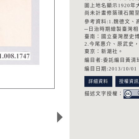
圖上地名顯示1920
尚未計畫修築璞石閣
參考資料:1.魏德文、
─日治時期繪製臺灣相關
臺南：國立臺灣歷史
2.今尾惠介、原武史
東京：新潮社。
編目者:委託編目黃清
編目日期:2013/10/01
詳細資料
授權資
描述文字授權：