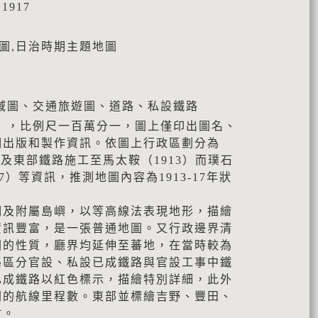
1917
地圖,日治時期主題地圖
域圖、交通旅遊圖、道路、私設鐵路
〉，比例尺一百萬分一，圖上僅印出圖名、
明出版和製作資訊。依圖上行政區劃分為
廳，以及東部鐵路施工至馬太鞍（1913）而璞石
7）等資訊，推測地圖內容為1913-17年狀
湖及附屬島嶼，以等高線法表現地形，描繪
資訊豐富，是一張普通地圖。又行政邊界清
圖的性質，廳界均延伸至蕃地，在當時較為
路區分官設、私設已成鐵路與官設工事中鐵
已成鐵路以紅色標示，描繪特別詳細，此外
間的航線里程數。東部並標繪吉野、豐田、
村。