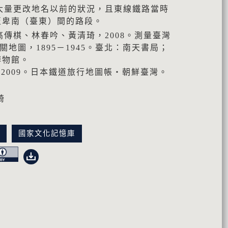
年大量更改地名以前的狀況，且東線鐵路當時
至卑南（臺東）間的路段。
高傳棋、林春吟、黃清琦，2008。測量臺灣
地圖，1895－1945。臺北：南天書局；
博物館。
，2009。日本鐵道旅行地圖帳‧朝鮮臺灣。
琦
訊
國家文化記憶庫