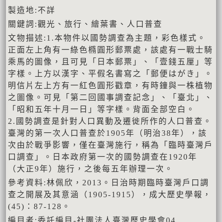
製造地:不詳
關鍵詞:觀光、旅行、繪葉書、人口普查
文物描述:1.本物件以國勢調查為主題，彩色樣式。
正面左上角有一綠色橢圓形郵票處，該處有一戰士騎
乘馬的圖像，且可見「日本郵票」、「壹錢五厘」等
字樣。上方以漢字、平假名書寫之「郵便はがき」。
明信片左上方有一紅色圓形戳章，有時鐘與一株植物
之圖像。可見「第二回國事調查記念」、「臺北」、
「昭和五年十月一日」等字樣。背面全部空白。
2.國勢調查是針對人口異動及遷徙所作的人口普查。
臺灣的第一次人口普查於1905年（明治38年），該
次由於戰爭影響，僅在臺灣施行，稱為「臨時臺灣戶
口調查」。日本政府第一次的國勢調查在1920年
（大正9年）施行，之後每五年辦理一次。
參考資料:林佩欣，2013。日治時期臨時臺灣戶口調
查之開展及其意涵（1905-1915），成大歷史學報，
(45)：87-128。
編目者:委託編目-社團法人臺灣歷史學會04