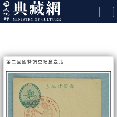
跳到主要內容
:::
藏品資訊
:::
第二回國勢調查紀念臺北