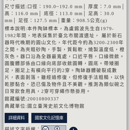
尺寸描述:口徑：190.0~192.0 mm│ 厚度：7.0 mm│
高：116.0 mm│ 底徑：113.0 mm│ 足高：30.0
mm│ 足徑：127.5 mm│重量：908.5公克(g)
標本說明:本件陶缽標本，為盧錫波先生自1979-
1982年間，地表採集於臺北市關渡遺址， 屬於新石
器時代晚期的圓山文化，年代距今約為3200-2300年
之間。為夾粗砂陶，手製，質鬆軟，燒製溫度低，橙
灰色。器口沿為全器最寬處，口近平唇，口緣微斂。
圓腹體部係由口緣向底部收斂圓轉，圓底。帶矮圈
足，圈足上有橫向平行的2穿。陶缽器體破裂成數
片，表面剝落。雖經過修復，但修復手法粗糙，以快
乾膠黏合，恐已傷及物件且不美觀。推測為類似碗之
日常飲食用具，2穿可穿繩作懸掛用。
館藏編號:20010800337
典藏單位:國立臺灣史前文化博物館
詳細資料
國家文化記憶庫
描述文字授權：