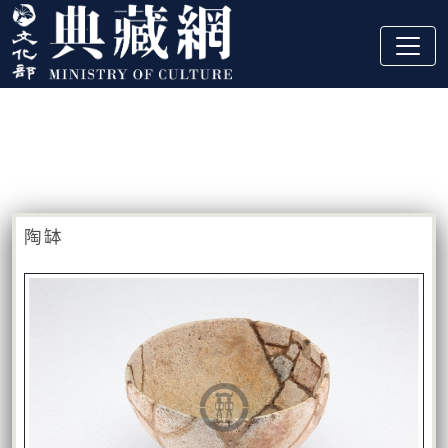
跳到主要內容
:::
藏品資訊
:::
陶缽