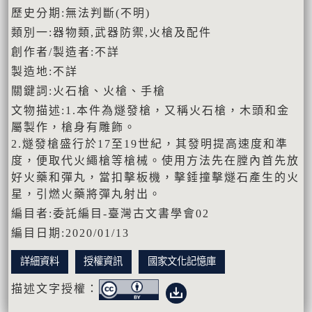
歷史分期:無法判斷(不明)
類別一:器物類,武器防禦,火槍及配件
創作者/製造者:不詳
製造地:不詳
關鍵詞:火石槍、火槍、手槍
文物描述:1.本件為燧發槍，又稱火石槍，木頭和金
屬製作，槍身有雕飾。
2.燧發槍盛行於17至19世紀，其發明提高速度和準
度，便取代火繩槍等槍械。使用方法先在膛內首先放
好火藥和彈丸，當扣擊板機，擊錘撞擊燧石產生的火
星，引燃火藥將彈丸射出。
編目者:委託編目-臺灣古文書學會02
編目日期:2020/01/13
詳細資料
授權資訊
國家文化記憶庫
描述文字授權：