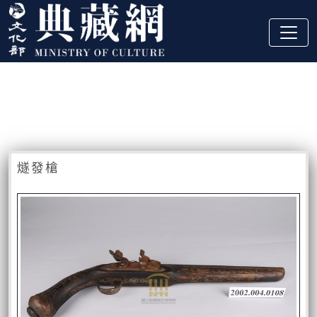
跳到主要內容
:::
藏品資訊
:::
燧發槍