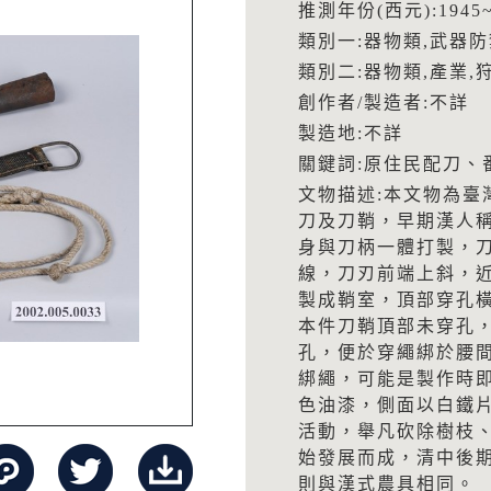
推測年份(西元):1945~
類別一:器物類,武器防
類別二:器物類,產業,
創作者/製造者:不詳
製造地:不詳
關鍵詞:原住民配刀、
文物描述:本文物為臺
刀及刀鞘，早期漢人
身與刀柄一體打製，
線，刀刃前端上斜，
製成鞘室，頂部穿孔
本件刀鞘頂部未穿孔
孔，便於穿繩綁於腰
綁繩，可能是製作時
色油漆，側面以白鐵
活動，舉凡砍除樹枝
始發展而成，清中後
則與漢式農具相同。