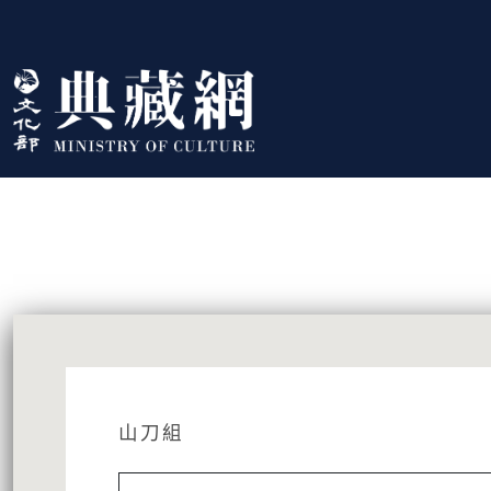
跳到主要內容
:::
藏品資訊
:::
山刀組