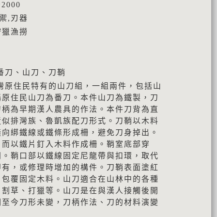
2000
禦,刃器
狩獵漁撈
番刀、山刀、刀鞘
灣原住民特有的山刀組，一組兩件，包括山
稱原住民山刀為番刀。本件山刀為鐵製，刀
刀柄為早期漢人農具的作法。本件刀背為直
近似排灣族、魯凱族配刀形式。刀鞘以木料
橫向綁鐵線或鐵條形成柵，避免刀身掉出。
，而以鐵片釘入木料作成柵。鞘室底部穿
間。鞘口部以鐵線固定尼龍帶與扣環，取代
即有，或修理時增加的構件。刀鞘表面塗紅
片包覆固定木料。山刀適合在山林中的各種
、割草、打獵等。山刀是在與漢人接觸後開
期至今刀形未變，刀柄作法、刀的材料演變