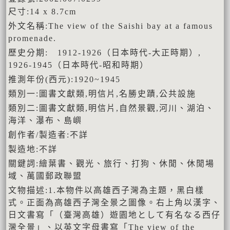
尺寸:14 x 8.7cm
外文名稱:The view of the Saishi bay at a famous
promenade.
歷史分期: 1912-1926（日本時代-大正時期）,
1926-1945（日本時代-昭和時期）
推測年份(西元):1920~1945
類別一:圖書文獻類,明信片,名勝史蹟,公共設施
類別二:圖書文獻類,明信片,自然景觀,河川、湖泊、
海洋、瀑布、島嶼
創作者/製造者:不詳
製造地:不詳
關鍵詞:繪葉書、觀光、旅行、打狗、休閒、休閒場
域、萬國郵政聯盟
文物描述:1.本物件以高雄西子灣為主題，黑白樣
式。正面為高雄西子灣全景之圖像。右上角以漢字、
日文書寫「（臺灣高雄）遊園地として有名なる西仔
灣全景」、以英文字母書寫「The view of the