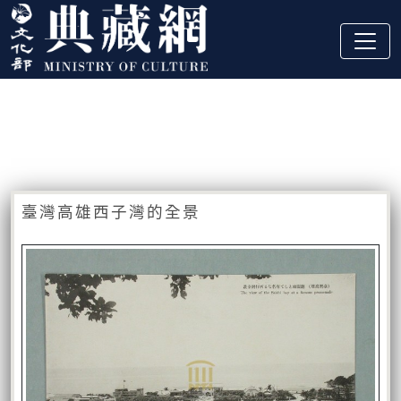
跳到主要內容
:::
藏品資訊
:::
臺灣高雄西子灣的全景