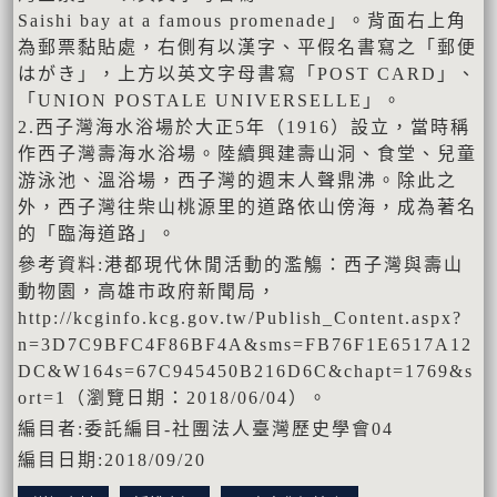
Saishi bay at a famous promenade」。背面右上角
為郵票黏貼處，右側有以漢字、平假名書寫之「郵便
はがき」，上方以英文字母書寫「POST CARD」、
「UNION POSTALE UNIVERSELLE」。
2.西子灣海水浴場於大正5年（1916）設立，當時稱
作西子灣壽海水浴場。陸續興建壽山洞、食堂、兒童
游泳池、溫浴場，西子灣的週末人聲鼎沸。除此之
外，西子灣往柴山桃源里的道路依山傍海，成為著名
的「臨海道路」。
參考資料:港都現代休閒活動的濫觴：西子灣與壽山
動物園，高雄市政府新聞局，
http://kcginfo.kcg.gov.tw/Publish_Content.aspx?
n=3D7C9BFC4F86BF4A&sms=FB76F1E6517A12
DC&W164s=67C945450B216D6C&chapt=1769&s
ort=1（瀏覽日期：2018/06/04）。
編目者:委託編目-社團法人臺灣歷史學會04
編目日期:2018/09/20