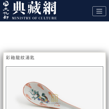
跳到主要內容
:::
藏品資訊
:::
彩釉龍紋湯匙