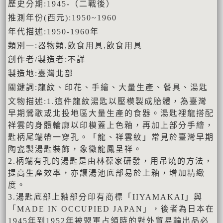
歷史分期:1945-（二戰後）
推測年份(西元):1950~1960
年代描述:1950-1960年
類別一:器物類,飲食用具,飲食用具
創作者/製造者:不詳
製造地:臺灣北部
關鍵詞:龍紋、印花、手繪、大量生產、餐具、湯匙
文物描述:1.這件龍紋湯匙以壓模製成胎體，為臺灣
早期鶯歌或北投地區大量生產的食器。湯匙裡龍搭配
祥雲的身體輪廓以印模蓋上色釉，再加上部分手繪，
匙柄尾端帶一穿孔。「龍、祥雲紋」常見於臺灣早期
陶瓷製湯匙裝飾，象徵龍鳳呈祥。
2.柄端有孔的湯匙是由林葆家研發，用吊燒的方法，
提高生產效率，亦讓湯池底部易於上釉，增加精緻
度。
3.湯匙底部上釉部分印有商標「IIYAMAKAI」與
「MADE IN OCCUPIED JAPAN」，後者為日本在
1945年到1952年被盟軍占領時的對外貿易輸出品必