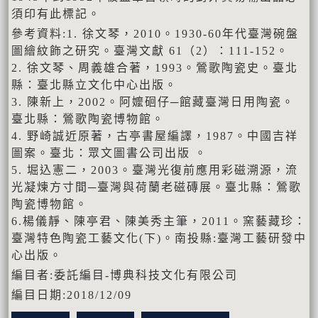
須印有此標記。
參考資料:1. 徐文琴，2010。1930-60年代臺灣碗盤
圖繪紋飾之研究。臺灣文獻 61（2）：111-152。
2. 徐文琴、周義雄合著，1993。鶯歌陶瓷史。臺北
縣：臺北縣立文化中心出版。
3. 陳新上，2002。阿嬤硘仔─館藏臺灣日用陶瓷。
臺北縣：鶯歌陶瓷博物館。
4. 野崎誠近原著，古亭書屋編譯，1987。中國吉祥
圖案。臺北：眾文圖書公司出版 。
5. 堀込憲二，2003。臺灣光復前應用彩磁溯源，流
光凝煉方寸間─臺灣與荷蘭老磁磚展。臺北縣：鶯歌
陶瓷博物館。
6.楊儀靜、陳亭君、陳美秀主筆，2011。窯藝藏珍：
臺灣特色陶瓷工藝文化(下)。南投縣:臺灣工藝研發中
心出版。
編目者:委託編目-博典科技文化有限公司
編目日期:2018/12/09