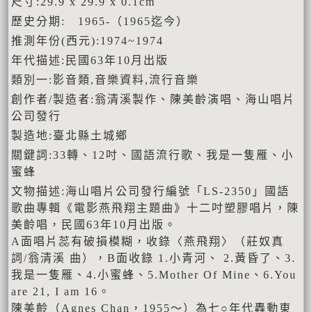
尺寸:29.9 x 29.9 x 0.1cm
歷史分期: 1965-（1965迄今）
推測年份(西元):1974~1974
年代描述:民國63年10月出版
類別一:影音類,音樂資料,流行音樂
創作者/製造者:翁清溪製作、陳美齡演唱、海山唱片
公司發行
製造地:臺北縣土城鄉
關鍵詞:33轉、12吋、國語流行歌、我是一隻雁、小
蜜蜂
文物描述:海山唱片公司發行編號「LS-2350」國語
歌曲專輯《電影燕飛翔主題曲》十二吋塑膠唱片，陳
美齡唱，民國63年10月出版。
A面唱片蕊有破損模糊，收錄〈燕飛翔〉（莊奴真
詞/翁清溪 曲），B面收錄 1.小青河、 2.黃昏了、3.
我是一隻雁、4.小蜜蜂、5.Mother Of Mine、6.You
are 21, I am 16。
陳美齡（Agnes Chan，1955～）為七○年代轟動東