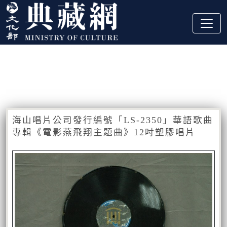
跳到主要內容
:::
藏品資訊
:::
海山唱片公司發行編號「LS-2350」華語歌曲
專輯《電影燕飛翔主題曲》12吋塑膠唱片