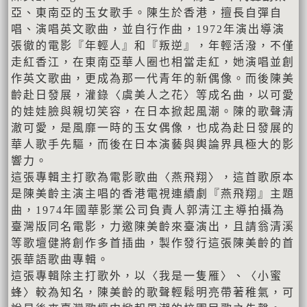
亞、東南亞的玉女歌手。陳生於香港，擅長自彈自
唱、演唱英文歌曲，並自行作曲，1972年演出導演
張徹的電影『年輕人』和『叛逆』，年輕活潑，不僅
走紅香江，在東南亞華人圈也相當走紅，她演唱並創
作英文歌曲，更成為那一代青年的新偶像。而後陳美
齡赴日發展，灌錄〈虞美人之花〉等成名曲，以可愛
的娃娃臉與親切笑容，在日本掀起風潮。陳的歌聲清
澈可愛，是風靡一時的玉女偶像，也成為赴日發展的
華人歌手先驅，而後在日本演藝與輿論界具極大的影
響力。
這張專輯主打歌為電影歌曲〈燕飛翔〉，這首歌原本
是陳美齡主演主唱的香港電視連續劇『燕飛翔』主題
曲，1974年國華影業公司負責人郭清江主導拍攝為
臺灣版同名電影，力邀陳美齡來臺演出，且請翁清溪
等歌壇健將創作多首插曲，製作發行這張陳美齡的首
張華語歌曲專輯。
這張專輯除主打歌外，以〈我是一隻雁〉、〈小蜜
蜂〉較為知名，陳美齡的歌聲輕鬆明亮帶著稚氣，可