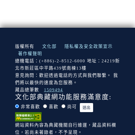
:::
版權所有
文化部
隱私權及安全政策宣示
著作權聲明
總機電話：(+886)-2-8512-6000 地址：24219新
北市新莊區中平路439號南棟13樓
意見詢問：歡迎透過電話的方式與我們聯繫。 我
們將以最快的速度為您服務。
藏品總筆數
1509494
文化部典藏網功能服務滿意度:
非常喜歡
喜歡
尚可
網站資料內容為典藏機關自行維運，藏品資料欄
位，若尚未著錄者，不予呈現。