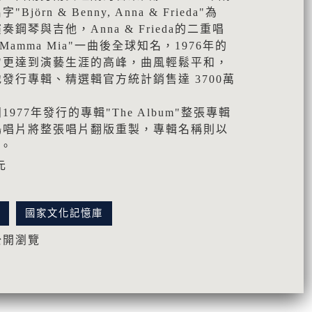
rn & Benny, Anna & Frieda"為
鋼琴與吉他，Anna & Frieda的二重唱
Mamma Mia"一曲後全球知名，1976年的
ueen"更達到演藝生涯的高峰，曲風輕鬆平和，
發行專輯、精選輯官方統計銷售達 3700萬
977年發行的專輯"The Album"整張專輯
鳴唱片將整張唱片翻版重製，專輯名稱則以
代。
元
訊
國家文化記憶庫
公開瀏覽