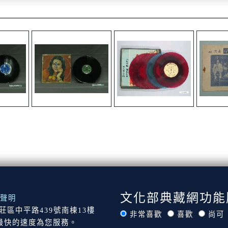
文化部典藏網功能
聲明
市新莊區中平路439號南棟13樓
非常喜歡
喜歡
尚可
最快的速度為您服務。