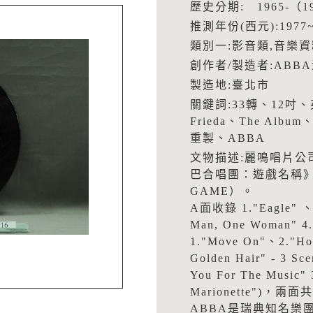
歷史分期: 1965-（1
推測年份(西元):1977~
類別一:影音類,音樂資
創作者/製造者:AB
製造地:臺北市
關鍵詞:33轉、12吋、英
Frieda、The Album、
重製、ABBA
文物描述:麗鳴唱片公
巴合唱團：遊戲名稱》（AB
GAME）。
A面收錄 1."Eagle" 、2
Man, One Woman" 
1."Move On"、2."Hol
Golden Hair" - 3 Sc
You For The Music" 
Marionette")，
ABBA是瑞典知名樂