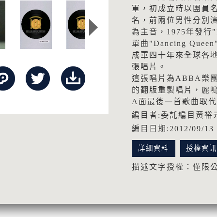
軍，初成立時以團員名字"Bjö
名，前兩位男性分別演奏
為主音，1975年發行"
單曲"Dancing Q
成軍四十年來全球各地
張唱片。
這張唱片為ABBA樂團1
的翻版重製唱片，麗
A面最後一首歌曲取
編目者:委託編目黃裕
編目日期:2012/09/13
詳細資料
授權資
描述文字授權：僅限