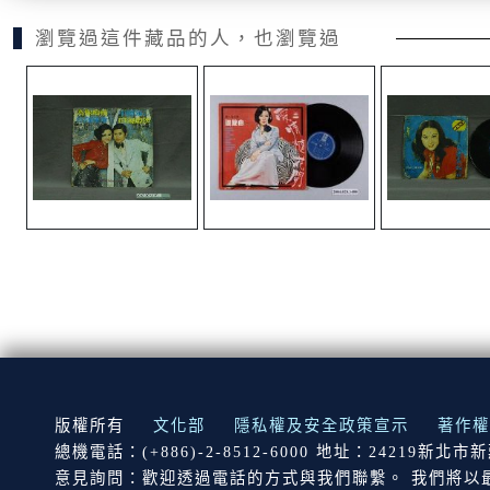
瀏覽過這件藏品的人，也瀏覽過
:::
版權所有
文化部
隱私權及安全政策宣示
著作權
總機電話：(+886)-2-8512-6000 地址：24219新北
意見詢問：歡迎透過電話的方式與我們聯繫。 我們將以