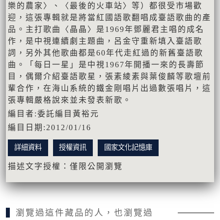
樂的農家〉、〈最後的火車站〉等）都很受市場歡
迎，這張專輯就是將當紅國語歌翻唱成臺語歌曲的產
品。主打歌曲〈晶晶〉是1969年鄧麗君主唱的成名
作，是中視連續劇主題曲，呂金守重新填入臺語歌
詞，另外其他歌曲都是60年代走紅過的新舊臺語歌
曲。「每日一星」是中視1967年開播一來的長壽節
目，偶爾介紹臺語歌星，張素綾素與葉俊麟等歌壇前
輩合作，在海山系統的鐵金剛唱片出過數張唱片，這
張專輯嚴格說來並未發表新歌。
編目者:委託編目黃裕元
編目日期:2012/01/16
詳細資料
授權資訊
國家文化記憶庫
描述文字授權：僅限公開瀏覽
瀏覽過這件藏品的人，也瀏覽過