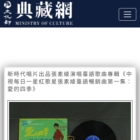
跳到主要內容
:::
藏品資訊
:::
新時代唱片出品張素綾演唱臺語歌曲專輯《中
視每日一星紅歌星張素綾臺語暢銷曲第一集：
愛的四季》