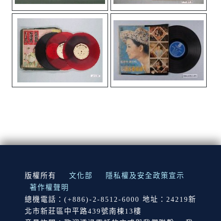
:::
版權所有
文化部
隱私權及安全政策宣示
著作權聲明
總機電話：(+886)-2-8512-6000 地址：24219新
北市新莊區中平路439號南棟13樓