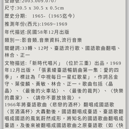
登錄號:2003.009.0707
尺寸:30.5 x 30.5 x 0.5cm
歷史分期: 1965-（1965迄今）
推測年份(西元):1969~1969
年代描述:民國58年12月出版
類別一:影音類,音樂資料,流行音樂
關鍵詞:33轉、12吋、臺語流行歌、國語歌曲翻唱、
林合、正一
文物描述:「新時代唱片」（位於三重）出品，1969
年12月出版，「張素綾臺語暢銷曲第一集：愛的四
季」，標註為「中視每日一星紅歌星」，作詞呂金
守、葉俊麟、黃敏、林合、正一。歌曲包括〈晶
晶〉、〈最後的火車站〉、〈最後的裁判〉、〈快樂
的農家〉、〈請你不要放捨我〉。
1966年將臺語歌曲〈悲戀的酒杯〉翻唱成國語歌
〈苦酒滿杯〉大轟動後，國語翻唱成臺語、臺語歌翻
唱成國語的風氣蔚然成形，將知名的國語歌曲翻唱成
臺語，及後來被翻唱成國語歌曲之原臺語歌（如〈快