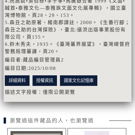
4.阮昌銳•吳佰祿•李子寧•馬騰嶽合著 1999《文面•
馘首•泰雅文化—泰雅族文面文化展專輯》，國立臺
灣博物館，頁28、29、153。
5.森丑之助原著、楊南郡譯註，2000。《生番行腳；
森丑之助的台灣探險》，臺北:遠流出版事業股份有
限公司，頁155。
6.鈴木秀夫，1935。《臺灣蕃界展望》，臺灣總督府
警務局理蕃課，頁20。
編目者:藏品編目管理員2
編目日期:2025/10/08
詳細資料
授權資訊
國家文化記憶庫
描述文字授權：僅限公開瀏覽
瀏覽過這件藏品的人，也瀏覽過