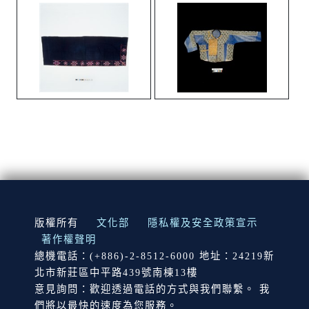
:::
版權所有
文化部
隱私權及安全政策宣示
著作權聲明
總機電話：(+886)-2-8512-6000 地址：24219新
北市新莊區中平路439號南棟13樓
意見詢問：歡迎透過電話的方式與我們聯繫。 我
們將以最快的速度為您服務。