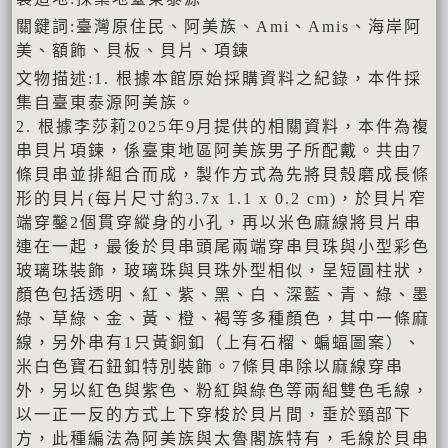
關鍵詞:臺灣原住民、阿美族、Ami、Amis、海岸阿
美、額飾、貝板、貝片、項鍊
文物描述:1. 根據本館原始採購資料之紀錄，本件採
集自臺東泰源阿美族。
2. 根據李莎莉2025年9月提供的相關資料，本件為複
串貝片項鍊，係臺東地區阿美族男子所配戴。共由7
條貝串並排組合而成，製作方式為先將貝殼磨成長條
形的貝片(每片尺寸約3.7x 1.1 x 0.2 cm)，於貝片窄
端穿鑿2個貫穿縱身的小孔，再以米色麻線將貝片串
連在一起，最後於貝串頭尾兩端穿串貝珠與小型彩色
玻璃珠裝飾，玻璃珠與貝珠外型相似，呈短圓柱狀，
顏色包括透明、紅、紫、黑、白、深藍、青、綠、墨
綠、草綠、金、黃、橙、褐等多種顏色，其中一條麻
線，另外串有1只黃銅釦（上有石榴、蝙蝠圖案）、
米白色寶石鈕釦特別裝飾。7條貝串除以麻線穿串
外，另以紅色與紫色、粉紅與綠色等兩組雙色毛線，
以一正一反的方式上下穿梭於貝片間，垂於頸部下
方，此種編法為阿美族與太魯閣族特有，毛線於貝串