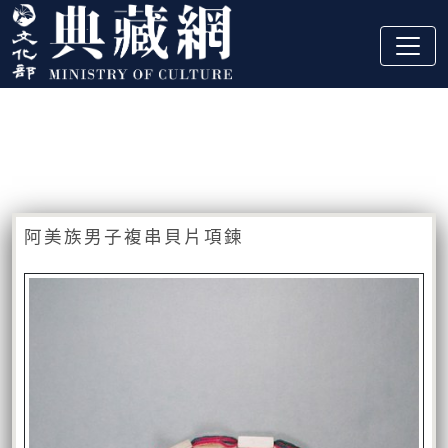
跳到主要內容
:::
藏品資訊
:::
阿美族男子複串貝片項鍊