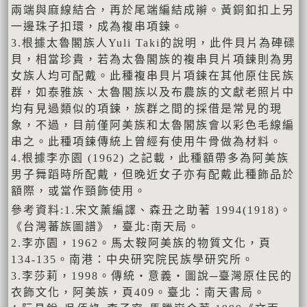
兩端與麻線結合，再於尾端編結成辮。黃銅釦扣上另
一邊珠子扣環，成為複串項鍊。
3.根據太魯閣族人Yuli Taki的說明，此件貝片為硨磲
貝，相當珍貴，若為太魯閣族的複串貝片項鍊則為男
女族人均可配戴。此種複串貝片項鍊在其他原住民族
群，如泰雅族、太魯閣族以及布農族的文獻老照片中
均有見過類似的項鍊，族群之間的採借是常見的現
象，不過，目前僅阿美族和太魯閣族會以彩色毛線編
串之。此種項鍊傳統上曾經有使用牛骨做為材料。
4.根據李亦園 (1962) 之記載，此種額帶多為阿美族
男子舞蹈時所配戴，但晚近女子亦有配戴此種飾品於
額際，或當作頸飾使用。
參考資料:1.宋文薰編譯、森丑之助著 1994(1918)。
《台灣蕃族圖譜》，臺北:南天局。
2.李亦園，1962。馬太鞍阿美族的物質文化，頁
134-135。南港：中央研究院民族學研究所。
3.李莎莉，1998。傳統‧意義‧圖說─臺灣原住民的
衣飾文化，阿美族，頁409。臺北：南天書局。