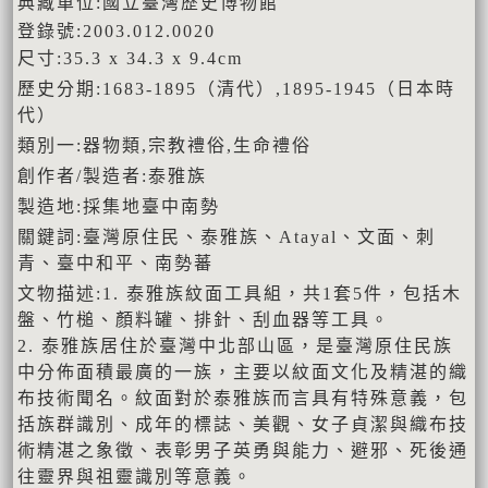
典藏單位:國立臺灣歷史博物館
登錄號:2003.012.0020
尺寸:35.3 x 34.3 x 9.4cm
歷史分期:1683-1895（清代）,1895-1945（日本時
代）
類別一:器物類,宗教禮俗,生命禮俗
創作者/製造者:泰雅族
製造地:採集地臺中南勢
關鍵詞:臺灣原住民、泰雅族、Atayal、文面、刺
青、臺中和平、南勢蕃
文物描述:1. 泰雅族紋面工具組，共1套5件，包括木
盤、竹槌、顏料罐、排針、刮血器等工具。
2. 泰雅族居住於臺灣中北部山區，是臺灣原住民族
中分佈面積最廣的一族，主要以紋面文化及精湛的織
布技術聞名。紋面對於泰雅族而言具有特殊意義，包
括族群識別、成年的標誌、美觀、女子貞潔與織布技
術精湛之象徵、表彰男子英勇與能力、避邪、死後通
往靈界與祖靈識別等意義。