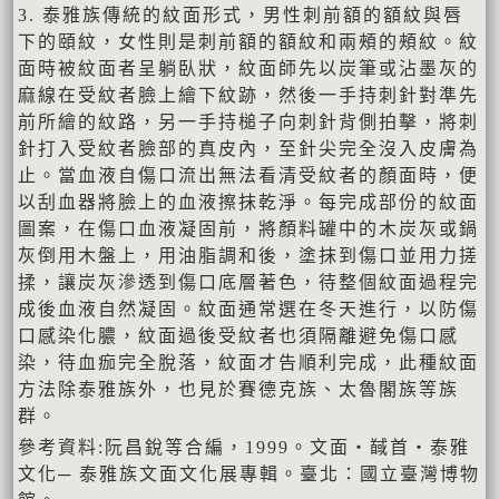
3. 泰雅族傳統的紋面形式，男性刺前額的額紋與唇
下的頤紋，女性則是刺前額的額紋和兩頰的頰紋。紋
面時被紋面者呈躺臥狀，紋面師先以炭筆或沾墨灰的
麻線在受紋者臉上繪下紋跡，然後一手持刺針對準先
前所繪的紋路，另一手持槌子向刺針背側拍擊，將刺
針打入受紋者臉部的真皮內，至針尖完全沒入皮膚為
止。當血液自傷口流出無法看清受紋者的顏面時，便
以刮血器將臉上的血液擦抹乾淨。每完成部份的紋面
圖案，在傷口血液凝固前，將顏料罐中的木炭灰或鍋
灰倒用木盤上，用油脂調和後，塗抹到傷口並用力搓
揉，讓炭灰滲透到傷口底層著色，待整個紋面過程完
成後血液自然凝固。紋面通常選在冬天進行，以防傷
口感染化膿，紋面過後受紋者也須隔離避免傷口感
染，待血痂完全脫落，紋面才告順利完成，此種紋面
方法除泰雅族外，也見於賽德克族、太魯閣族等族
群。
參考資料:阮昌銳等合編，1999。文面‧馘首‧泰雅
文化─ 泰雅族文面文化展專輯。臺北：國立臺灣博物