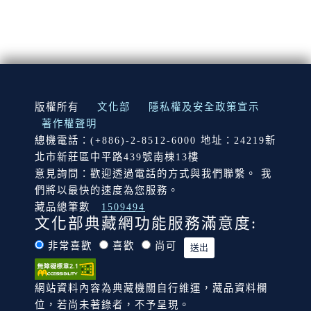
:::
版權所有
文化部
隱私權及安全政策宣示
著作權聲明
總機電話：(+886)-2-8512-6000 地址：24219新
北市新莊區中平路439號南棟13樓
意見詢問：歡迎透過電話的方式與我們聯繫。 我
們將以最快的速度為您服務。
藏品總筆數
1509494
文化部典藏網功能服務滿意度:
非常喜歡
喜歡
尚可
網站資料內容為典藏機關自行維運，藏品資料欄
位，若尚未著錄者，不予呈現。