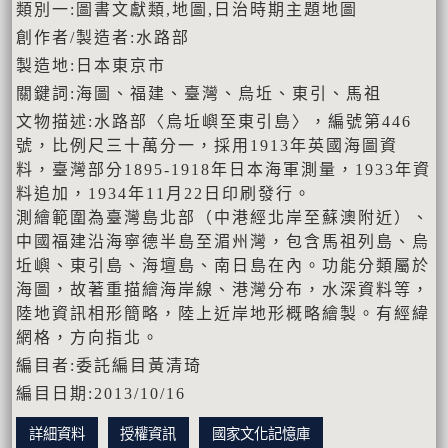
類別一:圖書文獻類,地圖,日治時期主題地圖
創作者/製造者:水路部
製造地:日本東京市
關鍵詞:海圖、福建、臺灣、烏坵、東引、馬祖
文物描述:水路部〈烏坵嶼至東引島〉，編號第446
號，比例尺三十萬分一，採用1913年英國海圖資
料，臺灣部分1895-1918年日本海軍測量，1933年資
料追加，1934年11月22日印刷發行。
測繪範圍為臺灣島北部（中港經北岸至蘇澳附近）、
中國福建沿海寧德半島至湄州灣，包含馬祖列島、烏
坵嶼、東引島、海壇島、南日島在內。功能分類屬於
海圖，故著重描繪海岸線、港灣分布，水深資料等，
陸地資訊相形簡略，陸上近岸地形概略繪製。有經緯
網格，方向指北。
編目者:委託編目黃清琦
編目日期:2013/10/16
詳細資料
授權資訊
國家文化記憶庫