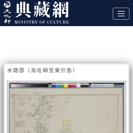
跳到主要內容
:::
藏品資訊
:::
水路部〈烏坵嶼至東引島〉