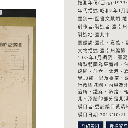
推測年份(西元):1933~
年代描述:昭和8年1月
類別一:圖書文獻類,
創作者/製造者:臺南州
製造地:臺北市
關鍵詞:臺南、嘉義、
文物描述:臺南州編纂
1933年1月調製，臺
繪製範圍為臺南州，
虎尾、斗六、北港、
豐10郡，以及臺南、
行政區域圖，內容為
治所，鐵路、道路、
北。添繪的部分是北
編目者:委託編目黃清
編目日期:2013/10/21
詳細資料
授權資