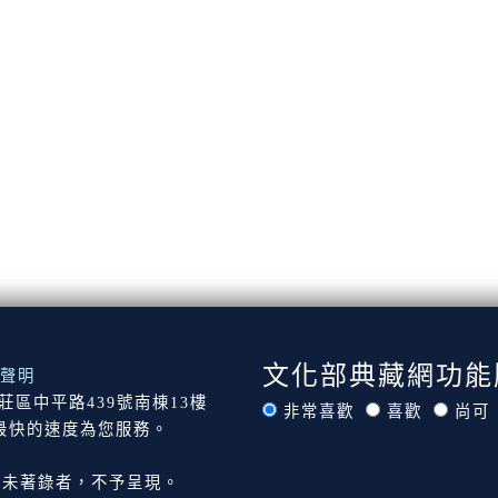
文化部典藏網功能
聲明
市新莊區中平路439號南棟13樓
非常喜歡
喜歡
尚可
最快的速度為您服務。
尚未著錄者，不予呈現。