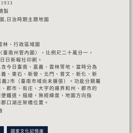
1933
調製
地圖,日治時期主題地圖
雲林、行政區域圖
〈臺南州管內圖〉，比例尺二十萬分一，
灣日日新報社印刷。
包含今日臺南、嘉義、雲林等地，當時分為
嘉義、東石、新營、北門、曾文、新化、新
嘉義2市（臺南市域尚未擴張）。功能分類屬
州、郡市、街庄、大字的邊界和州、郡市的
輕便鐵道。描繪，無經緯度，地圖方向指
港郡口湖庄架橋位置。
琦
訊
國家文化記憶庫