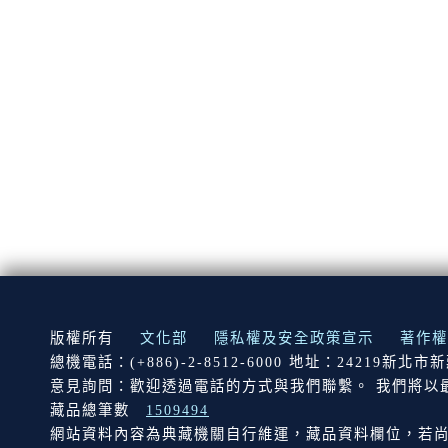
:::
版權所有
文化部
隱私權及安全政策宣示
著作權
總機電話：(+886)-2-8512-6000 地址：24219新北
意見詢問：歡迎透過電話的方式與我們聯繫。 我們將以
藏品總筆數
1509494
網站資料內容為典藏機關自行維運，藏品資料欄位，若