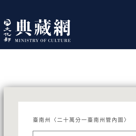
跳到主要內容
:::
藏品資訊
:::
臺南州〈二十萬分一臺南州管內圖〉