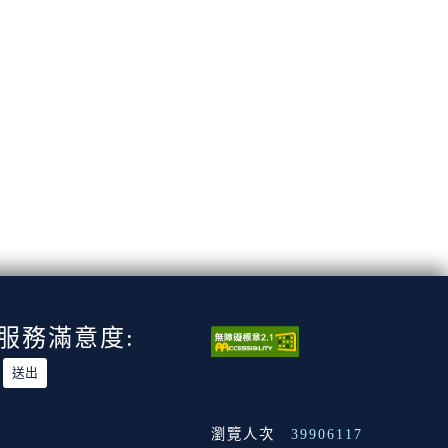
服務滿意度:
瀏覽人次
39906117