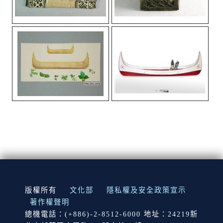
:::
版權所有
文化部
隱私權及安全政策宣示
著作權聲明
總機電話：(+886)-2-8512-6000 地址：24219新