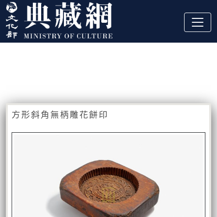
跳到主要內容
:::
藏品資訊
:::
方形斜角無柄雕花餅印