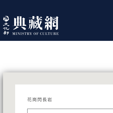
跳到主要內容
:::
藏品資訊
:::
花崗閃長岩