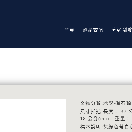
分類瀏
首頁
藏品查詢
文物分類:地學\礦石類
尺寸描述:長度： 37 公
18 公分(cm)│ 重量： 
標本說明:灰綠色帶白