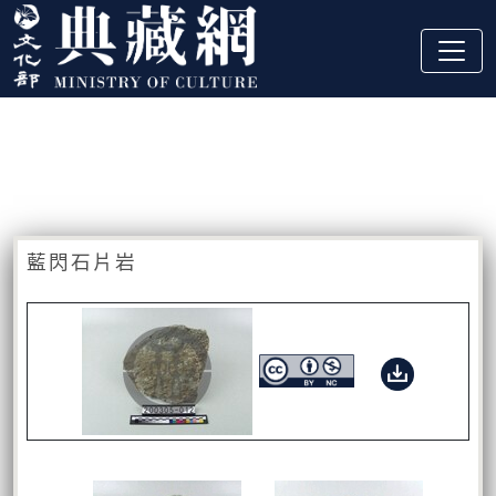
跳到主要內容
:::
藏品資訊
:::
藍閃石片岩