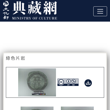
跳到主要內容
:::
藏品資訊
:::
綠色片岩