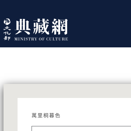
跳到主要內容
:::
藏品資訊
:::
萬里桐暮色