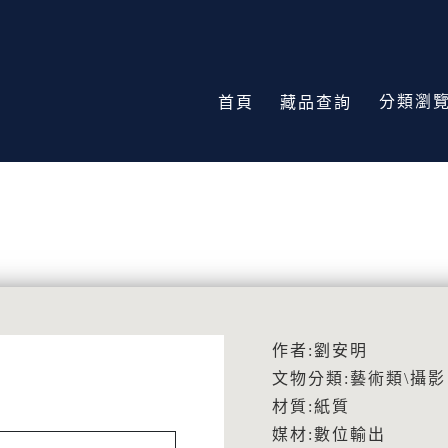
分類瀏
首頁
藏品查詢
作者:劉安明
文物分類:藝術類\攝影
材質:紙質
媒材:數位輸出