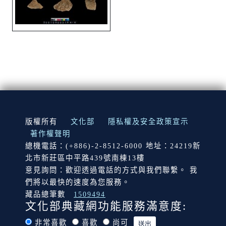
:::
版權所有
文化部
隱私權及安全政策宣示
著作權聲明
總機電話：(+886)-2-8512-6000 地址：24219新
北市新莊區中平路439號南棟13樓
意見詢問：歡迎透過電話的方式與我們聯繫。 我
們將以最快的速度為您服務。
藏品總筆數
1509494
文化部典藏網功能服務滿意度:
非常喜歡
喜歡
尚可