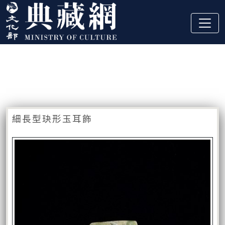
跳到主要內容
:::
藏品資訊
:::
細長型玦形玉耳飾