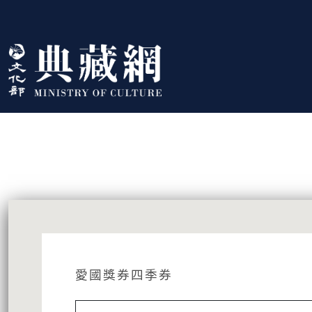
跳到主要內容
:::
藏品資訊
:::
愛國獎券四季券