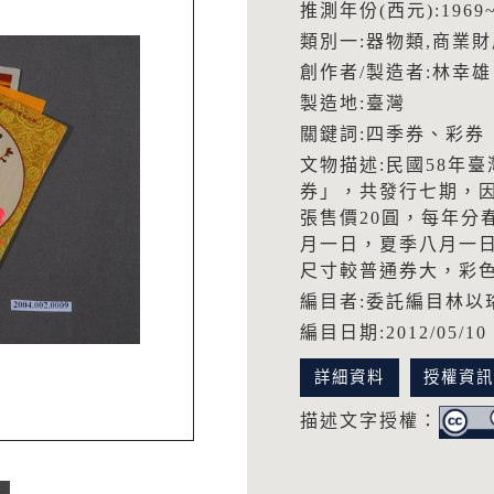
推測年份(西元):1969~
類別一:器物類,商業財
創作者/製造者:林幸雄
製造地:臺灣
關鍵詞:四季券、彩券
文物描述:民國58年
券」，共發行七期，因
張售價20圓，每年分
月一日，夏季八月一
尺寸較普通券大，彩
編目者:委託編目林以
編目日期:2012/05/10
詳細資料
授權資
描述文字授權：