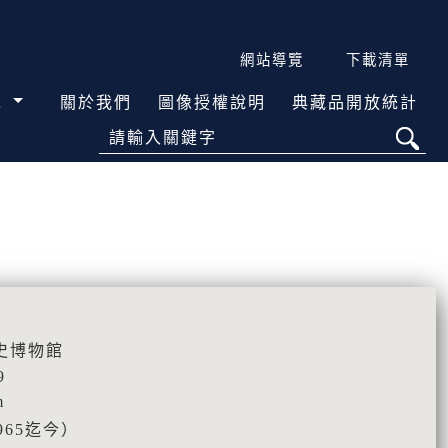
網站導覽
下載清單
覽
關於我們
圖像授權說明
典藏品開放統計
請輸入關鍵字
史博物館
9
m
965迄今）