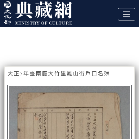
跳到主要內容
:::
藏品資訊
:::
大正7年臺南廳大竹里鳳山街戶口名簿