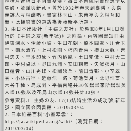
林桂月合稱日本南畫雙璧，將日本傳統南畫理想予以
突破，並賦與新意。曾於1932年春天到臺灣，與嘉
義詩人互相酬唱，畫家林玉山、朱芾亭與之相互和
韻。此幅繪畫的題跋為後藤新平所題。
3. 由日本出版社「主婦之友社」於昭和8年1月1日發
行的《主婦之友(新年號)》之附錄，內容圖畫短冊由
伊東深水、伊藤小坡、生田花朝、橋本關雪、川合玉
堂、鏑木清方、上村松園、柿内青葉、橫山大觀、吉
村忠夫、堂本印象、竹内栖凰、土田麥僊、中村大三
郎、中村貞以、野田九浦、安田靭彦、矢澤弦月、山
口蓬春、山川秀峰、松岡映丘、前田青邨、小室翠
雲、小林古徑、近藤浩一路、菊池契月、北野恒富、
木谷千種、島成園、平福百穂共30位繪畫家所繪製美
人畫16張以及花鳥山水畫14張共計30張。
參考資料:1. 主婦の友. 17(1)結婚生活の成功號;新年
號，國立國会図書館，2019/03/04
2. 日本維基百科"小室翠雲"：
http://ja.wikipedia.org/wiki/（瀏覽日期：
2019/03/04）