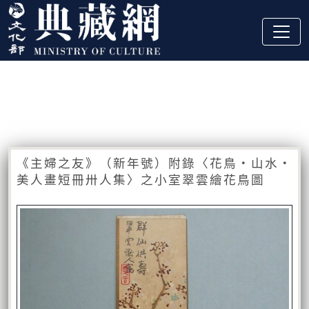
跳到主要內容
:::
藏品資訊
:::
《主婦之友》（新年號）附錄〈花鳥‧山水‧
美人畫短冊卅人集〉之小室翠雲繪花鳥圖