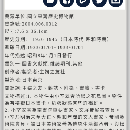
典藏單位:國立臺灣歷史博物館
登錄號:2004.006.0312
尺寸:7.6 x 36.1cm
歷史分期: 1926-1945（日本時代-昭和時期）
準確日期:1933/01/01~1933/01/01
年代描述:昭和8年1月1日發行
類別一:圖書文獻類,雜誌期刊,其他
創作者/製造者:主婦之友社
製造地:日本東京
關鍵詞:主婦之友、雜誌、附錄、畫壇、書卡
文物描述:1. 本物件由小室翠雲所繪之花鳥圖。物件
為有裱褙日本畫卡，紙張狀態有些許褐班。
2. 小室翠雲為南畫院重要畫家、文展帝展審查員。
小室乃明治末至大正、昭和年間的文人畫家、帝國藝
術院會員，被日本美術家譽為傳統生活繼承者。與松