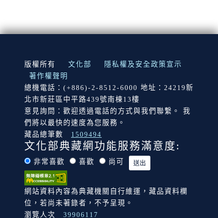
:::
版權所有
文化部
隱私權及安全政策宣示
著作權聲明
總機電話：(+886)-2-8512-6000 地址：24219新
北市新莊區中平路439號南棟13樓
意見詢問：歡迎透過電話的方式與我們聯繫。 我
們將以最快的速度為您服務。
藏品總筆數
1509494
文化部典藏網功能服務滿意度:
非常喜歡
喜歡
尚可
網站資料內容為典藏機關自行維運，藏品資料欄
位，若尚未著錄者，不予呈現。
瀏覽人次
39906117